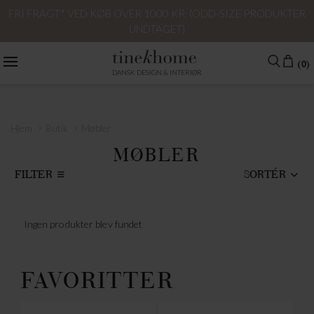
FRI FRAGT* VED KØB OVER 1000 KR. (ODD-SIZE PRODUKTER
UNDTAGET)
(0)
DANSK DESIGN & INTERIØR
›
›
Hjem
Butik
Møbler
MØBLER
FILTER
SORTÉR
Ingen produkter blev fundet
FAVORITTER