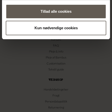
Billedbank
Pressemeddelelser
Tillad alle cookies
#yestinekhome
Nyhedsbrev
Kun nødvendige cookies
SUPPORT
Kontakt
FAQ
Pleje & info
Pleje af Bambus
Customisation
Tekstil guide
WEBSHOP
Handelsbetingelser
Fragt
Persondatapolitik
Returnering