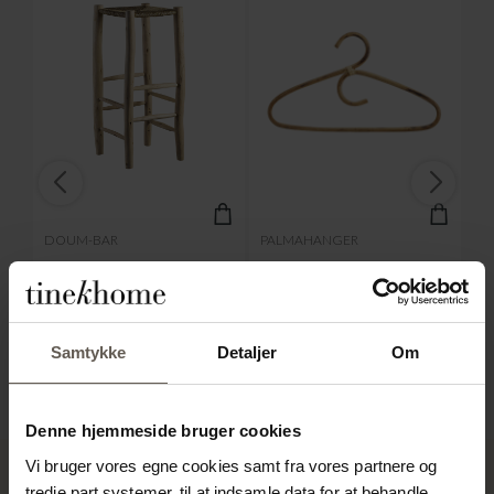
DOUM-BAR
PALMAHANGER
JA
 |
BARSTOL | EUKALYPTUS
BØJLE | RATTAN
TA
79,00
kr.
TRÆ OG PALMEBLADE |
C
9
Samtykke
Detaljer
Om
H 80 CM
799,00
kr.
Denne hjemmeside bruger cookies
Vi bruger vores egne cookies samt fra vores partnere og
tredje part systemer, til at indsamle data for at behandle