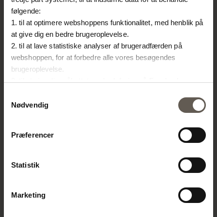
følgende:
TINE K HOME
1. til at optimere webshoppens funktionalitet, med henblik på
at give dig en bedre brugeroplevelse.
Om os
2. til at lave statistiske analyser af brugeradfærden på
Kontakt
webshoppen, for at forbedre alle vores besøgendes
Vores Butikker
brugeroplevelse.
Job
3. til at vise dig målrettet markedsføring på Facebook,
Projekter
Instagram, LinkedIn og Google.
Samtykkevalg
Stories
Hvis du vil vide mere om hvordan cookies bliver delt og
Nødvendig
brugt er du velkommen til at trykke på "Detaljer". Du kan til
FORHANDLER
enhver tid ændre eller trække dit samtykke tilbage ved at
Præferencer
Bliv forhandler
trykke på ikonet i bunden af venstre hjørne.
Billedbank
Handelsbetingelser
Statistik
PRESSE
Marketing
Kataloger
Messer & events