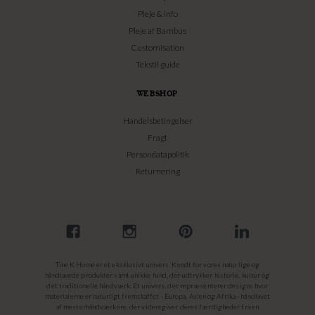
Pleje & info
Pleje af Bambus
Customisation
Tekstil guide
WEBSHOP
Handelsbetingelser
Fragt
Persondatapolitik
Returnering
Tine K Home er et eksklusivt univers. Kendt for vores naturlige og
håndlavede produkter samt unikke fund, der udtrykker historie, kultur og
det traditionelle håndværk. Et univers, der repræsenterer designs hvor
materialerne er naturligt fremskaffet - Europa, Asien og Afrika - håndlavet
af mesterhåndværkere, der videregiver deres færdigheder fra en