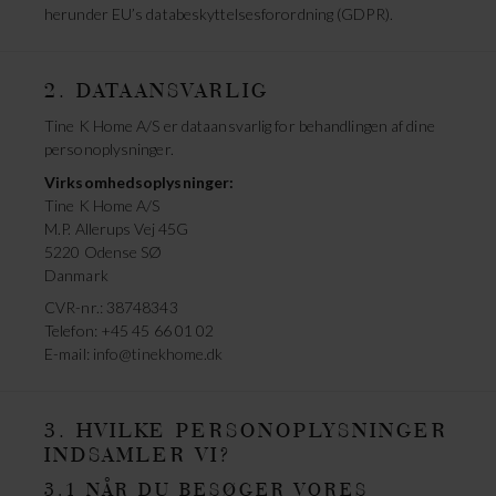
herunder EU’s databeskyttelsesforordning (GDPR).
2. DATAANSVARLIG
Tine K Home A/S er dataansvarlig for behandlingen af dine
personoplysninger.
Virksomhedsoplysninger:
Tine K Home A/S
M.P. Allerups Vej 45G
5220 Odense SØ
Danmark
CVR-nr.: 38748343
Telefon: +45 45 66 01 02
E-mail:
info@tinekhome.dk
3. HVILKE PERSONOPLYSNINGER
INDSAMLER VI?
3.1 NÅR DU BESØGER VORES