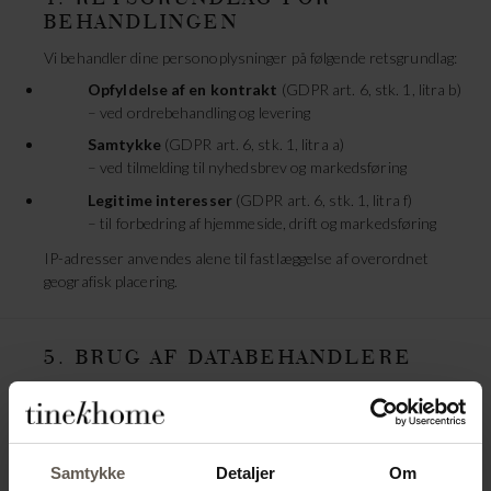
BEHANDLINGEN
Vi behandler dine personoplysninger på følgende retsgrundlag:
Opfyldelse af en kontrakt
(GDPR art. 6, stk. 1, litra b)
– ved ordrebehandling og levering
Samtykke
(GDPR art. 6, stk. 1, litra a)
– ved tilmelding til nyhedsbrev og markedsføring
Legitime interesser
(GDPR art. 6, stk. 1, litra f)
– til forbedring af hjemmeside, drift og markedsføring
IP-adresser anvendes alene til fastlæggelse af overordnet
geografisk placering.
5. BRUG AF DATABEHANDLERE
Vi benytter eksterne samarbejdspartnere (databehandlere) til
blandt andet:
Teknisk drift af hjemmesiden
Samtykke
Detaljer
Om
Analyse og statistik