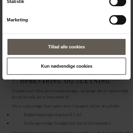
Statistik
Ret til begrænsning af behandling
Ret til dataportabilitet
Marketing
Ret til indsigelse mod behandling
Ret til at trække samtykke tilbage
Ønsker du at gøre brug af dine rettigheder, kan du kontakte os
på
info@tinekhome.dk
.
Tillad alle cookies
Tilbagetrækning af samtykke påvirker ikke lovligheden af
behandling foretaget før tilbagetrækningen.
Kun nødvendige cookies
7. OPBEVARING OG SLETNING
Vi opbevarer dine personoplysninger, så længe det er nødvendigt
for de formål, de er indsamlet til.
Visse oplysninger kan opbevares i længere tid for at opfylde:
Bogføringslovgivning (op til 5 år)
Forbrugerretlige forpligtelser (op til 24 måneder)
Oplysninger relateret til nyhedsbreve slettes, når du framelder dig.