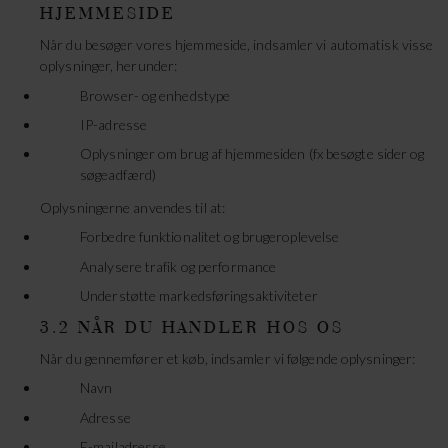
HJEMMESIDE
Når du besøger vores hjemmeside, indsamler vi automatisk visse
oplysninger, herunder:
Browser- og enhedstype
IP-adresse
Oplysninger om brug af hjemmesiden (fx besøgte sider og
søgeadfærd)
Oplysningerne anvendes til at:
Forbedre funktionalitet og brugeroplevelse
Analysere trafik og performance
Understøtte markedsføringsaktiviteter
3.2 NÅR DU HANDLER HOS OS
Når du gennemfører et køb, indsamler vi følgende oplysninger:
Navn
Adresse
E-mailadresse