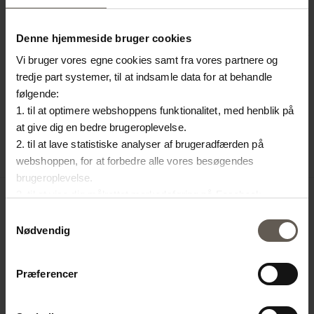
Markedsføring
Databehandlerne behandler udelukkende personoplysninger efter
Denne hjemmeside bruger cookies
vores instruks og må ikke anvende oplysningerne til egne formål.
Vi bruger vores egne cookies samt fra vores partnere og
OVERFØRSEL TIL TREDJELANDE
tredje part systemer, til at indsamle data for at behandle
følgende:
Nogle databehandlere, herunder analyseværktøjer, kan være
placeret uden for EU/EØS.
1. til at optimere webshoppens funktionalitet, med henblik på
I disse tilfælde sikres et tilstrækkeligt beskyttelsesniveau gennem
at give dig en bedre brugeroplevelse.
EU-godkendte overførselsmekanismer, såsom
2. til at lave statistiske analyser af brugeradfærden på
standardkontraktbestemmelser.
webshoppen, for at forbedre alle vores besøgendes
brugeroplevelse.
3. til at vise dig målrettet markedsføring på Facebook,
6. DINE RETTIGHEDER
Instagram, LinkedIn og Google.
Samtykkevalg
Du har følgende rettigheder i forbindelse med vores behandling af
Hvis du vil vide mere om hvordan cookies bliver delt og
Nødvendig
dine personoplysninger:
brugt er du velkommen til at trykke på "Detaljer". Du kan til
Ret til indsigt
enhver tid ændre eller trække dit samtykke tilbage ved at
Præferencer
trykke på ikonet i bunden af venstre hjørne.
Ret til berigtigelse
Ret til sletning