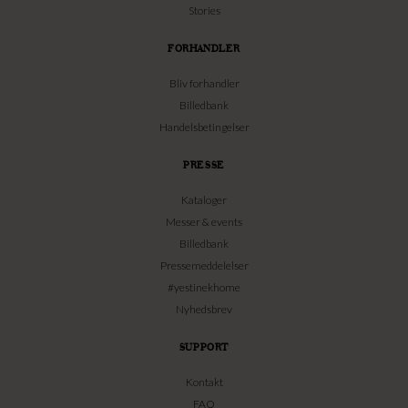
Stories
FORHANDLER
Bliv forhandler
Billedbank
Handelsbetingelser
PRESSE
Kataloger
Messer & events
Billedbank
Pressemeddelelser
#yestinekhome
Nyhedsbrev
SUPPORT
Kontakt
FAQ