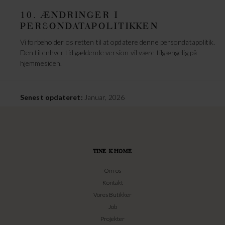
10. ÆNDRINGER I
PERSONDATAPOLITIKKEN
Vi forbeholder os retten til at opdatere denne persondatapolitik.
Den til enhver tid gældende version vil være tilgængelig på
hjemmesiden.
Senest opdateret:
Januar, 2026
TINE K HOME
Om os
Kontakt
Vores Butikker
Job
Projekter