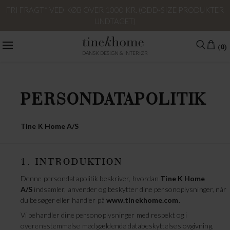
FRI FRAGT* VED KØB OVER 1000 KR. (ODD-SIZE PRODUKTER
UNDTAGET)
(0)
DANSK DESIGN & INTERIØR
PERSONDATAPOLITIK
Tine K Home A/S
1. INTRODUKTION
Denne persondatapolitik beskriver, hvordan
Tine K Home
A/S
indsamler, anvender og beskytter dine personoplysninger, når
du besøger eller handler på
www.tinekhome.com
.
Vi behandler dine personoplysninger med respekt og i
overensstemmelse med gældende databeskyttelseslovgivning,