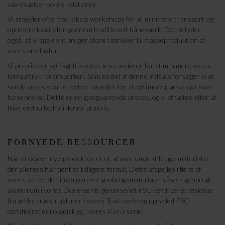
værdsætter vores relationer.
Vi arbejder ofte med lokale workshops for at minimere transport og
optimere kvaliteten gennem traditionelt håndværk. Det betyder
også, at vi sjældent bruger store fabrikker til masseproduktion af
vores produkter.
Vi prioriterer søfragt fra vores leverandører for at minimere vores
klimaaftryk i transporten. Som en del af denne indsats forsøger vi at
sende vores større møbler usamlet for at optimere pladsen på hver
forsendelse. Dette er en igangværende proces, og vi stræber efter at
blive endnu bedre i denne praksis.
FORNYEDE RESSOURCER
Når vi skaber nye produkter, er et af vores mål at bruge materialer,
der allerede har tjent et tidligere formål. Dette afspejles i flere af
vores serier, der inkorporerer genbrugsmaterialer såsom genbrugt
aluminium i vores Dune-serie, genanvendt FSC-certificeret teaktræ
fra ældre træstrukturer i vores Teak-serie og upcycled FSC-
certificeret europæisk eg i vores Koru-serie.