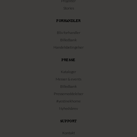
Projekter
Stories
FORHANDLER
Bliv forhandler
Billedbank
Handelsbetingelser
PRESSE
Kataloger
Messer & events
Billedbank
Pressemeddelelser
#yestinekhome
Nyhedsbrev
SUPPORT
Kontakt