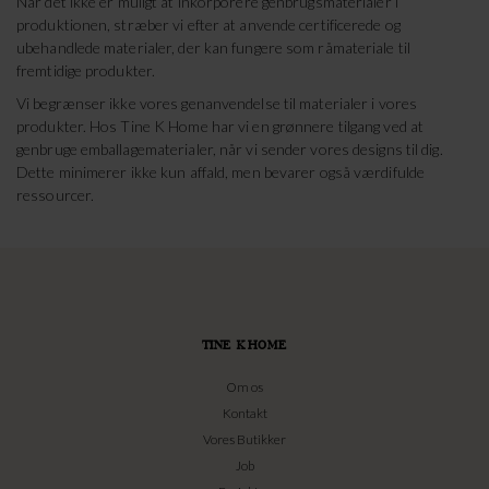
Når det ikke er muligt at inkorporere genbrugsmaterialer i
produktionen, stræber vi efter at anvende certificerede og
ubehandlede materialer, der kan fungere som råmateriale til
fremtidige produkter.
Vi begrænser ikke vores genanvendelse til materialer i vores
produkter. Hos Tine K Home har vi en grønnere tilgang ved at
genbruge emballagematerialer, når vi sender vores designs til dig.
Dette minimerer ikke kun affald, men bevarer også værdifulde
ressourcer.
TINE K HOME
Om os
Kontakt
Vores Butikker
Job