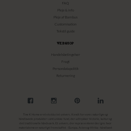
FAQ
Pleje & info
Pleje af Bambus
Customisation
Tekstil guide
WEBSHOP
Handelsbetingelser
Fragt
Persondatapolitik
Returnering
Tine K Home er et eksklusivt univers. Kendt for vores naturlige og
håndlavede produkter samt unikke fund, der udtrykker historie, kultur og
det traditionelle håndværk. Et univers, der repræsenterer designs hvor
materialerne er naturligt fremskaffet - Europa, Asien og Afrika - håndlavet