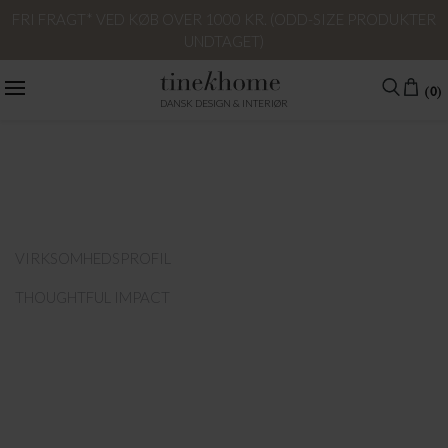
FRI FRAGT* VED KØB OVER 1000 KR. (ODD-SIZE PRODUKTER
UNDTAGET)
(0)
DANSK DESIGN & INTERIØR
VIRKSOMHEDSPROFIL
THOUGHTFUL IMPACT