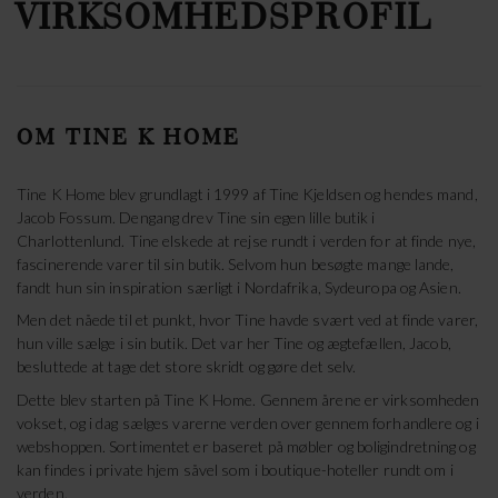
VIRKSOMHEDSPROFIL
OM TINE K HOME
Tine K Home blev grundlagt i 1999 af Tine Kjeldsen og hendes mand,
Jacob Fossum. Dengang drev Tine sin egen lille butik i
Charlottenlund. Tine elskede at rejse rundt i verden for at finde nye,
fascinerende varer til sin butik. Selvom hun besøgte mange lande,
fandt hun sin inspiration særligt i Nordafrika, Sydeuropa og Asien.
Men det nåede til et punkt, hvor Tine havde svært ved at finde varer,
hun ville sælge i sin butik. Det var her Tine og ægtefællen, Jacob,
besluttede at tage det store skridt og gøre det selv.
Dette blev starten på Tine K Home. Gennem årene er virksomheden
vokset, og i dag sælges varerne verden over gennem forhandlere og i
webshoppen. Sortimentet er baseret på møbler og boligindretning og
kan findes i private hjem såvel som i boutique-hoteller rundt om i
verden.