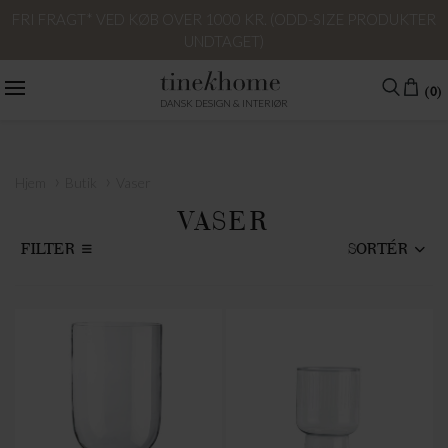
FRI FRAGT* VED KØB OVER 1000 KR. (ODD-SIZE PRODUKTER
UNDTAGET)
(0)
DANSK DESIGN & INTERIØR
›
›
Hjem
Butik
Vaser
VASER
FILTER
SORTÉR