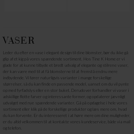
VASER
Leder du efter en vase i elegant design til dine blomster, bør du ikke gå
glip af et kig på vores spændende sortiment. Hos Tine K Home er vi
glade for at kunne tilbyde et bredt udvalg af elegante og stilrene vaser,
der kan være med til at få blomsterne til at fremstå endnu mere
indbydende. Vi fører naturligvis varianter i mange forskellige
størrelser, så du kan finde en passende model, uanset om du vil pynte
op med fyrfadslys eller en stor buket. Derudover forhandler vi vaser i
adskillige flotte farver og interessante former, og opdaterer jævnligt
udvalget med nye spændende varianter. Gå på opdagelse i hele vores
sortiment eller klik på de forskellige produkter og læs mere om, hvad
du kan forvente. Er du interesseret i at høre mere om dine muligheder,
er du altid velkommen til at kontakte vores kundeservice, både via mail
og telefon.