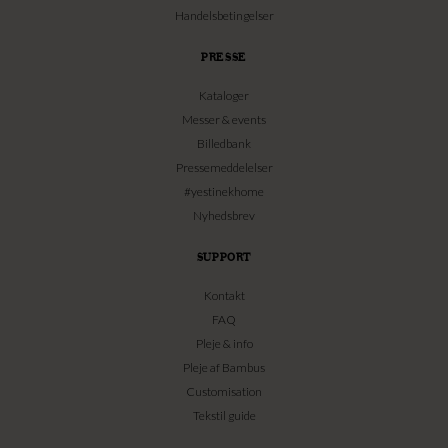
Handelsbetingelser
PRESSE
Kataloger
Messer & events
Billedbank
Pressemeddelelser
#yestinekhome
Nyhedsbrev
SUPPORT
Kontakt
FAQ
Pleje & info
Pleje af Bambus
Customisation
Tekstil guide