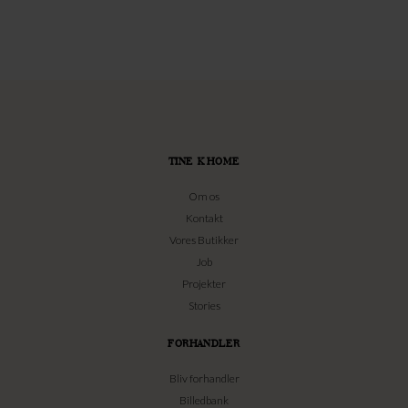
TINE K HOME
Om os
Kontakt
Vores Butikker
Job
Projekter
Stories
FORHANDLER
Bliv forhandler
Billedbank