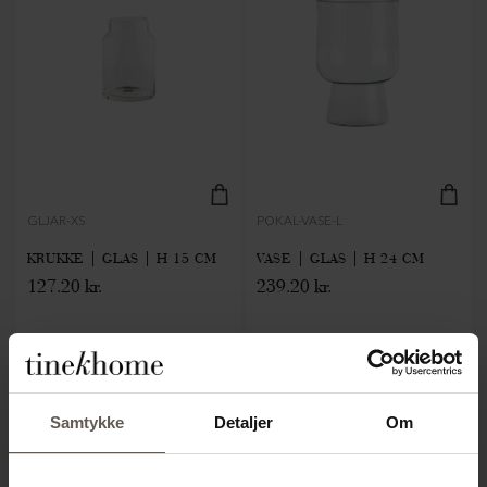
GLJAR-XS
POKAL-VASE-L
KRUKKE | GLAS | H 15 CM
VASE | GLAS | H 24 CM
127.20 kr.
239.20 kr.
SPAR 50%
Samtykke
Detaljer
Om