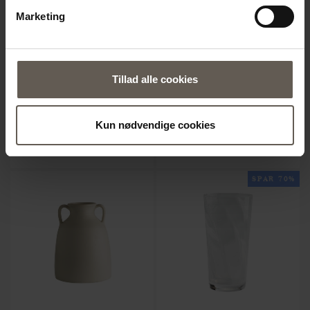
Marketing
JAR-L-SMOKE
GLBOTTLE-M
Tillad alle cookies
KRUKKE | LER | 40 CM
VASE | GLAS | 20CM
479.20 kr.
159.20 kr.
Kun nødvendige cookies
SPAR 70%