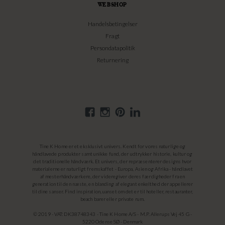
WEBSHOP
Handelsbetingelser
Fragt
Persondatapolitik
Returnering
Tine K Home er et eksklusivt univers. Kendt for vores naturlige og
håndlavede produkter samt unikke fund, der udtrykker historie, kultur og
det traditionelle håndværk. Et univers, der repræsenterer designs hvor
materialerne er naturligt fremskaffet - Europa, Asien og Afrika - håndlavet
af mesterhåndværkere, der videregiver deres færdigheder fra en
generation til den næste, en blanding af elegant enkelthed der appellerer
til dine sanser. Find inspiration, uanset om det er til hoteller, restauranter,
beach barer eller private rum.
© 2019 - VAT: DK38748343 - Tine K Home A/S - M.P. Allerups Vej 45 G -
5220 Odense SØ - Denmark