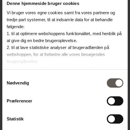
Denne hjemmeside bruger cookies
Vi bruger vores egne cookies samt fra vores partnere og
tredje part systemer, til at indsamle data for at behandle
følgende:
1. til at optimere webshoppens funktionalitet, med henblik på
at give dig en bedre brugeroplevelse.
VASEMAROC4-TERRA
GLBOTTLE-LOW
2. til at lave statistiske analyser af brugeradfærden på
MAROKKANSK VASE | LER |
VASE | GLAS | 15 CM
webshoppen, for at forbedre alle vores besøgendes
159.20 kr.
brugeroplevelse.
43 CM
3. til at vise dig målrettet markedsføring på Facebook,
719.20 kr.
359.60 kr.
Instagram, LinkedIn og Google.
Samtykkevalg
Hvis du vil vide mere om hvordan cookies bliver delt og
Nødvendig
brugt er du velkommen til at trykke på "Detaljer". Du kan til
enhver tid ændre eller trække dit samtykke tilbage ved at
Præferencer
trykke på ikonet i bunden af venstre hjørne.
Statistik