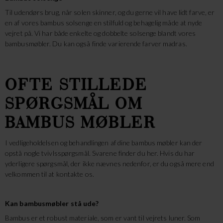
Til udendørs brug, når solen skinner, og du gerne vil have lidt farve, er
en af vores bambus solsenge en stilfuld og behagelig måde at nyde
vejret på. Vi har både enkelte og dobbelte solsenge blandt vores
bambusmøbler. Du kan også finde varierende farver madras.
OFTE STILLEDE
SPØRGSMÅL OM
BAMBUS MØBLER
I vedligeholdelsen og behandlingen af dine bambus møbler kan der
opstå nogle tvivlsspørgsmål. Svarene finder du her. Hvis du har
yderligere spørgsmål, der ikke nævnes nedenfor, er du også mere end
velkommen til at kontakte os.
Kan bambusmøbler stå ude?
Bambus er et robust materiale, som er vant til vejrets luner. Som