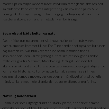
marker på en miljøskånsom måde, hvor kun stænglerne skæres ned,
så rødderne beholder deres integritet og kan vokse op på ny. Vi vil
nemlig ikke bidrage unødigt til fældning og nedlægning af planetens
kostbare skove, som andre metoder kan forårsage.
Bevarelse af både kultur og natur
Det er ikke kun naturen, der skal have høj prioritet, når vores
bambusmøbler kommer til live. For Tine handler det også om kulturen
bag materialet. Når hun kreerer sine bambusmøbler, findes
inspirationen i den varme glød og autentiske personlighed i andre
møbeldesigns fra Vietnam, Marokko og Portugal. Foruden lidt
skandinavisk kant er kulturelle bearbejdningsmetoder også afgørende
for hende. Historie, kultur og natur kan alt sammen ses i Tines
designs af bambus møbler, der desuden er håndlavet af traditionelle
håndværkere med høje standarder og generationslang erfaring.
Naturlig holdbarhed
Bambus er som udgangspunkt en stærk plante, der har de samme
egenskaber som et træ. Den er kendt for både hårdhed, holdbarhed og