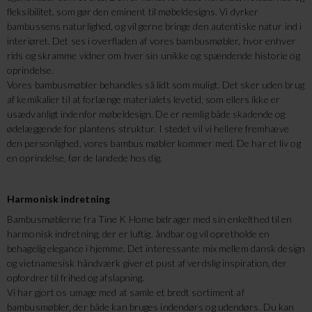
fleksibilitet, som gør den eminent til møbeldesigns. Vi dyrker
bambussens naturlighed, og vil gerne bringe den autentiske natur ind i
interiøret. Det ses i overfladen af vores bambusmøbler, hvor enhver
rids og skramme vidner om hver sin unikke og spændende historie og
oprindelse.
Vores bambusmøbler behandles så lidt som muligt. Det sker uden brug
af kemikalier til at forlænge materialets levetid, som ellers ikke er
usædvanligt indenfor møbeldesign. De er nemlig både skadende og
ødelæggende for plantens struktur. I stedet vil vi hellere fremhæve
den personlighed, vores bambus møbler kommer med. De har et liv og
en oprindelse, før de landede hos dig.
Harmonisk indretning
Bambusmøblerne fra Tine K Home bidrager med sin enkelthed til en
harmonisk indretning, der er luftig, åndbar og vil opretholde en
behagelig elegance i hjemme. Det interessante mix mellem dansk design
og vietnamesisk håndværk giver et pust af verdslig inspiration, der
opfordrer til frihed og afslapning.
Vi har gjort os umage med at samle et bredt sortiment af
bambusmøbler, der både kan bruges indendørs og udendørs. Du kan