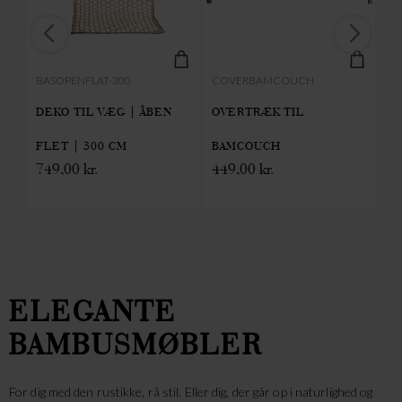
BASOPENFLAT-300
COVERBAMCOUCH
BA
DEKO TIL VÆG | ÅBEN
OVERTRÆK TIL
TA
FLET | 300 CM
BAMCOUCH
C
749,00
kr.
449,00
kr.
3
ELEGANTE
BAMBUSMØBLER
For dig med den rustikke, rå stil. Eller dig, der går op i naturlighed og