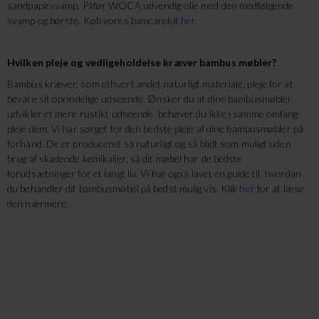
sandpapirsvamp. Påfør WOCA udvendig olie med den medfølgende
svamp og børste. Køb vores bamcarekit
her
.
Hvilken pleje og vedligeholdelse kræver bambus møbler?
Bambus kræver, som ethvert andet naturligt materiale, pleje for at
bevare sit oprindelige udseende. Ønsker du at dine bambusmøbler
udvikler et mere rustikt udseende, behøver du ikke i samme omfang
pleje dem. Vi har sørget for den bedste pleje af dine bambusmøbler på
forhånd. De er produceret så naturligt og så blidt som muligt uden
brug af skadende kemikalier, så dit møbel har de bedste
forudsætninger for et langt liv. Vi har også lavet en guide til, hvordan
du behandler dit bambusmøbel på bedst mulig vis. Klik
her
for at læse
den nærmere.