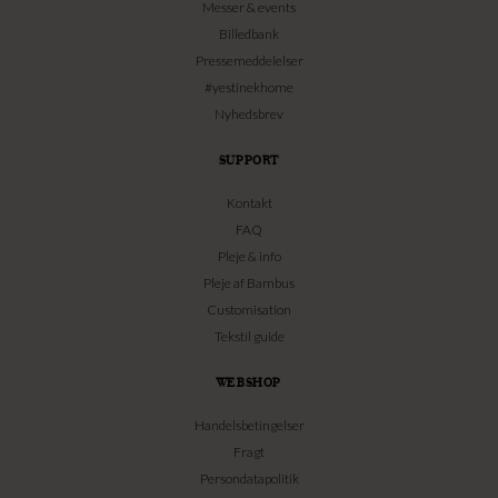
Messer & events
Billedbank
Pressemeddelelser
#yestinekhome
Nyhedsbrev
SUPPORT
Kontakt
FAQ
Pleje & info
Pleje af Bambus
Customisation
Tekstil guide
WEBSHOP
Handelsbetingelser
Fragt
Persondatapolitik