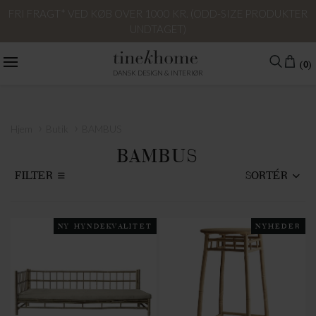
FRI FRAGT* VED KØB OVER 1000 KR. (ODD-SIZE PRODUKTER
UNDTAGET)
(0)
DANSK DESIGN & INTERIØR
›
›
Hjem
Butik
BAMBUS
BAMBUS
FILTER
SORTÉR
NY HYNDEKVALITET
NYHEDER