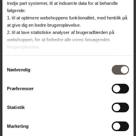
tredje part systemer, til at indsamle data for at behandle
HYNDE
NATURE HYNDE
følgende:
2720.00 kr.
6000.00 kr.
1. til at optimere webshoppens funktionalitet, med henblik på
at give dig en bedre brugeroplevelse.
2. til at lave statistiske analyser af brugeradfærden på
webshoppen, for at forbedre alle vores besøgendes
brugeroplevelse.
3. til at vise dig målrettet markedsføring på Facebook,
Instagram, LinkedIn og Google.
Samtykkevalg
Hvis du vil vide mere om hvordan cookies bliver delt og
Nødvendig
brugt er du velkommen til at trykke på "Detaljer". Du kan til
enhver tid ændre eller trække dit samtykke tilbage ved at
Præferencer
trykke på ikonet i bunden af venstre hjørne.
Statistik
BAMTABLE80
BAMSTOOLH70
Marketing
BAMBUS BORD |
TABURET | BAMBUS | 70