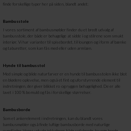
finde forskellige typer her på siden, blandt andet:
Bambusstole
I vores sortiment af bambusmøbler finder du et bredt udvalg af
bambusstole, der både er behagelige at sidde i og stilrene som smukt
interiør. Vi har varianter til spisebordet, til loungen og i form af bænke
og taburetter, som kan fås med eller uden armlæn.
Hynde til bambusstol
Med simple og blide naturfarver er en hynde til bambusstolen ikke blot
en blødere oplevelse, men også et fint og uforstyrrende element til
indretningen, der giver blikket ro og ryggen behagelighed. De er alle
lavet i 100 % bomuld og fås i forskellige størrelser.
Bambusborde
Som et ankerelement i indretningen, kan du blandt vores
bambusmøbler også finde luftige bambusborde med naturlige
overflader. Vores udvalg inkluderer både sofaborde, lounge borde,