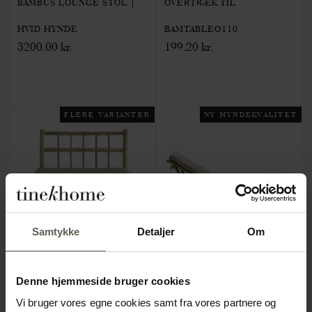
BAMBUS LOUNGE STOL |
OVERTRÆK TIL
HVID HYNDE
BAMTABLEO110
3200.00 kr.
199.20 kr.
FLERE VARIANTER
NY HYNDEKVALITET
Samtykke
Detaljer
Om
Denne hjemmeside bruger cookies
BAMMODULE-SAND
BAMBED-NATURE
Vi bruger vores egne cookies samt fra vores partnere og
BAMBUS MODUL | SAND
SOLSENG | BAMBUS |