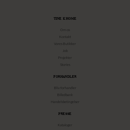
TINE K HOME
Om os
Kontakt
Vores Butikker
Job
Projekter
Stories
FORHANDLER
Bliv forhandler
Billedbank
Handelsbetingelser
PRESSE
Kataloger