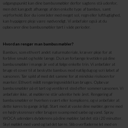
udgangspunkt kan dine bambusmøbler derfor sagtens stå udenfor,
men det kan godt afhænge af den enkelte type af bambus, samt
vejrforhold. Bor du i områder med meget sol, regn eller luftfugtighed,
kan hyppigere pleje være nødvendigt. Vi anbefaler også at du
opbevarer dine bambusmøbler tørt i våde perioder.
Hvordan rengør man bambusmøbler?
Bambus, som ethvert andet naturmateriale, kræver pleje for at
forblive smukt og holde længe. Du kan forlænge levetiden på dine
bambusmøbler i mange år ved at følge enkelte trin. Vi anbefaler at
bruge et cover til at beskytte bambus mod natlig dug og sol i løbet af
sæsonen. Tør spild af med det samme for at mindske risikoen for
mærker. Ethvert mildt rengøringsmiddel kan bruges. Opbevar
bambusmøbler på et tørt og ventileret sted efter sommersæsonen. Vi
anbefaler ikke, at møblerne står udenfor hele året. Rengøring af
bambusmøbler er hverken svært eller komplicere, og vi anbefaler at
dette køres to gange årligt. Start med at vaske dine møbler, gerne med
en højtryksrenser eller brug en svamp med sæbe og vand. Spray
WOCA udendørs dybderens på dine møbler, lad det stå i 20 minutter.
Skyl møblet med vand og lad det tørre. Slib overfladerne let med en