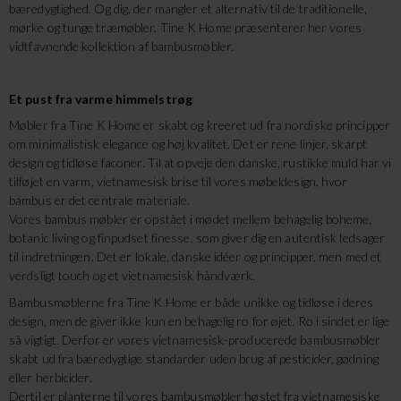
bæredygtighed. Og dig, der mangler et alternativ til de traditionelle,
mørke og tunge træmøbler. Tine K Home præsenterer her vores
vidtfavnende kollektion af bambusmøbler.
Et pust fra varme himmelstrøg
Møbler fra Tine K Home er skabt og kreeret ud fra nordiske principper
om minimalistisk elegance og høj kvalitet. Det er rene linjer, skarpt
design og tidløse faconer. Til at opveje den danske, rustikke muld har vi
tilføjet en varm, vietnamesisk brise til vores møbeldesign, hvor
bambus er det centrale materiale.
Vores bambus møbler er opstået i mødet mellem behagelig boheme,
botanic living og finpudset finesse, som giver dig en autentisk ledsager
til indretningen. Det er lokale, danske idéer og principper, men med et
verdsligt touch og et vietnamesisk håndværk.
Bambusmøblerne fra Tine K Home er både unikke og tidløse i deres
design, men de giver ikke kun en behagelig ro for øjet. Ro i sindet er lige
så vigtigt. Derfor er vores vietnamesisk-producerede bambusmøbler
skabt ud fra bæredygtige standarder uden brug af pesticider, gødning
eller herbicider.
Dertil er planterne til vores bambusmøbler høstet fra vietnamesiske