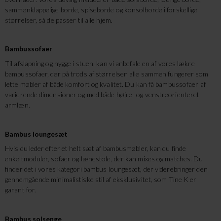
sammenklappelige borde, spiseborde og konsolborde i forskellige
størrelser, så de passer til alle hjem.
Bambussofaer
Til afslapning og hygge i stuen, kan vi anbefale en af vores lækre
bambussofaer, der på trods af størrelsen alle sammen fungerer som
lette møbler af både komfort og kvalitet. Du kan få bambussofaer af
varierende dimensioner og med både højre- og venstreorienteret
armlæn.
Bambus loungesæt
Hvis du leder efter et helt sæt af bambusmøbler, kan du finde
enkeltmoduler, sofaer og lænestole, der kan mixes og matches. Du
finder det i vores kategori bambus loungesæt, der viderebringer den
gennemgående minimalistiske stil af eksklusivitet, som Tine K er
garant for.
Bambus solsenge