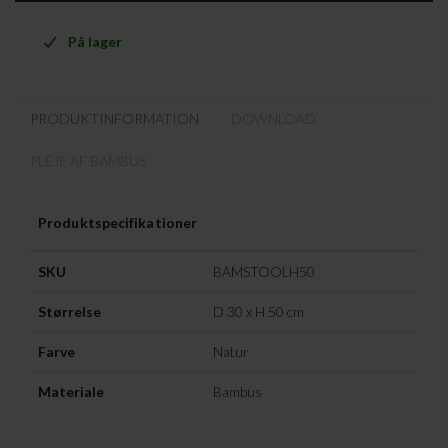
På lager
PRODUKTINFORMATION
DOWNLOAD
PLEJE AF BAMBUS
Produktspecifikationer
SKU
BAMSTOOLH50
Størrelse
D 30 x H 50 cm
Farve
Natur
Materiale
Bambus