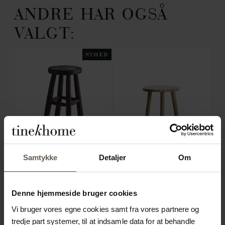
ANDRE HAR OGSÅ
VALGT:
NYHED
Samtykke
Detaljer
Om
JATISTOOL-MOCCA
BAMSTOOLH35
MA
US
TABURET | TEAK | H 50
TABURET | BAMBUS | 35
ST
Denne hjemmeside bruger cookies
|
CM
CM
C
Vi bruger vores egne cookies samt fra vores partnere og
999,00
kr.
399,00
kr.
6.
tredje part systemer, til at indsamle data for at behandle