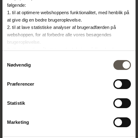
følgende:
1. til at optimere webshoppens funktionalitet, med henblik på
at give dig en bedre brugeroplevelse.
2. til at lave statistiske analyser af brugeradfærden på
webshoppen, for at forbedre alle vores besøgendes
brugeroplevelse.
TINE K HOME
3. til at vise dig målrettet markedsføring på Facebook,
Instagram, LinkedIn og Google.
Samtykkevalg
Om os
Hvis du vil vide mere om hvordan cookies bliver delt og
Nødvendig
Kontakt
brugt er du velkommen til at trykke på "Detaljer". Du kan til
Vores Butikker
enhver tid ændre eller trække dit samtykke tilbage ved at
Job
Præferencer
trykke på ikonet i bunden af venstre hjørne.
Projekter
Stories
Statistik
FORHANDLER
Bliv forhandler
Marketing
Billedbank
Handelsbetingelser