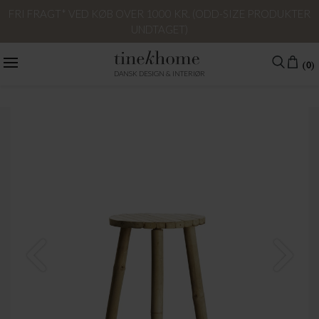
FRI FRAGT* VED KØB OVER 1000 KR. (ODD-SIZE PRODUKTER
UNDTAGET)
(0)
DANSK DESIGN & INTERIØR