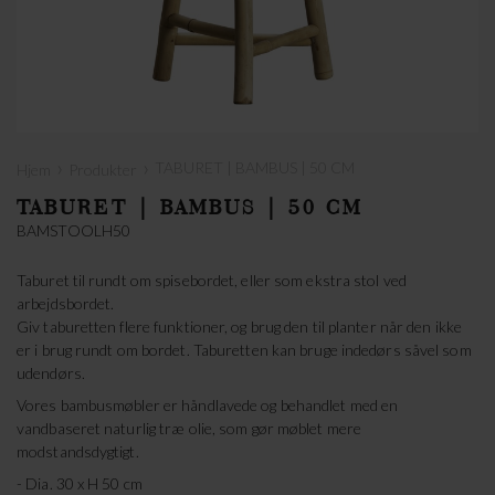
›
›
TABURET | BAMBUS | 50 CM
Hjem
Produkter
TABURET | BAMBUS | 50 CM
BAMSTOOLH50
Taburet til rundt om spisebordet, eller som ekstra stol ved
arbejdsbordet.
Giv taburetten flere funktioner, og brug den til planter når den ikke
er i brug rundt om bordet. Taburetten kan bruge indedørs såvel som
udendørs.
Vores bambusmøbler er håndlavede og behandlet med en
vandbaseret naturlig træ olie, som gør møblet mere
modstandsdygtigt.
- Dia. 30 x H 50 cm