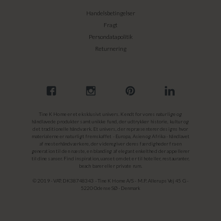
Handelsbetingelser
Fragt
Persondatapolitik
Returnering
Tine K Home er et eksklusivt univers. Kendt for vores naturlige og
håndlavede produkter samt unikke fund, der udtrykker historie, kultur og
det traditionelle håndværk. Et univers, der repræsenterer designs hvor
materialerne er naturligt fremskaffet - Europa, Asien og Afrika - håndlavet
af mesterhåndværkere, der videregiver deres færdigheder fra en
generation til den næste, en blanding af elegant enkelthed der appellerer
til dine sanser. Find inspiration, uanset om det er til hoteller, restauranter,
beach barer eller private rum.
© 2019 - VAT: DK38748343 - Tine K Home A/S - M.P. Allerups Vej 45 G -
5220 Odense SØ - Denmark