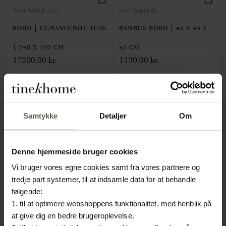
TEAKTABLE-240
BAMTABLE45
BORD | GENANVENDT TEAK
BAMBUS BORD | 45 X 45 X
| 240 X 100 CM
45 CM
17200.00 kr.
1120.00 kr.
Samtykke
Detaljer
Om
Denne hjemmeside bruger cookies
Vi bruger vores egne cookies samt fra vores partnere og
tredje part systemer, til at indsamle data for at behandle
følgende:
1. til at optimere webshoppens funktionalitet, med henblik på
at give dig en bedre brugeroplevelse.