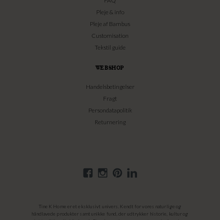
FAQ
Pleje & info
Pleje af Bambus
Customisation
Tekstil guide
WEBSHOP
Handelsbetingelser
Fragt
Persondatapolitik
Returnering
Tine K Home er et eksklusivt univers. Kendt for vores naturlige og
håndlavede produkter samt unikke fund, der udtrykker historie, kultur og