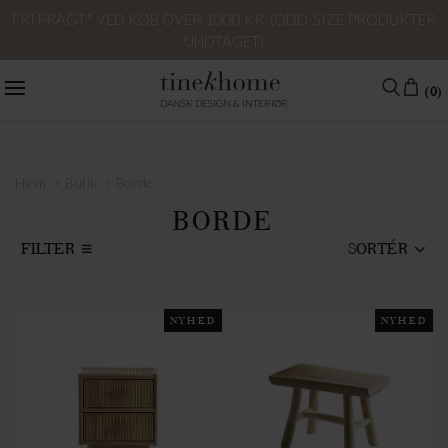
FRI FRAGT* VED KØB OVER 1000 KR. (ODD-SIZE PRODUKTER
UNDTAGET)
(0)
DANSK DESIGN & INTERIØR
›
›
Hjem
Butik
Borde
BORDE
FILTER
SORTÉR
NYHED
NYHED