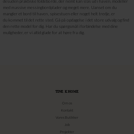
desuden praktiske foldeborde, der nemt kan slås ud i haven, modeller
med massive messingbordplader og meget mere. Uanset om du
mangler et bord til haven, spisestuen eller noget helt tredje, er
du kommet til det rette sted. Gå på opdagelse i det store udvalg og find
den rette model for dig. Har du spørgsmål i forbindelse med dine
muligheder, er vi altid glade for at høre fra dig.
TINE K HOME
Om os
Kontakt
Vores Butikker
Job
Projekter