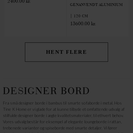
2400.00 kr.
GENANVENDT ALUMINIUM
| 120 CM
13600.00 kr.
HENT FLERE
DESIGNER BORD
Fra små designer borde i bambus til smarte sofaborde i metal. Hos
Tine K Home er vi glade for at kunne tilbyde et omfattende udvalg af
stilfulde designer borde i ægte kvalitetsmaterialer, til ethvert behov.
Vores udvalg består for eksempel af elegante loungeborde i rattan,
trebenede varianter og spiseborde med smarte detaljer. Vi fører