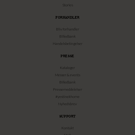
Stories
FORHANDLER
Bliv forhandler
Billedbank
Handelsbetingelser
PRESSE
Kataloger
Messer & events
Billedbank
Pressemeddelelser
#yestinekhome
Nyhedsbrev
SUPPORT
Kontakt