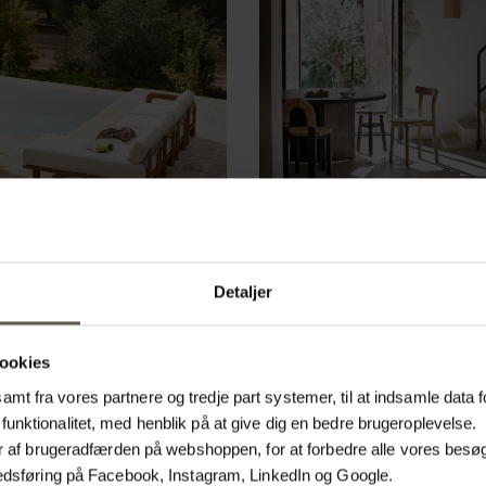
Detaljer
VILLA
Det er fascinerende hvordan de små ting - fra de møbler, du vælger, til
ookies
Farver har en psykologisk effekt, materialer har deres eget sprog, plant
mt fra vores partnere og tredje part systemer, til at indsamle data f
dynamikken i hvert enkelt rum.
funktionalitet, med henblik på at give dig en bedre brugeroplevelse.
Lad vores erfarne stylister tage dig med på en rejse for at udforske dit 
lyser af brugeradfærden på webshoppen, for at forbedre alle vores bes
farveideer og skabe en indretning, der ikke kun er visuelt smukt, men ogs
arkedsføring på Facebook, Instagram, LinkedIn og Google.