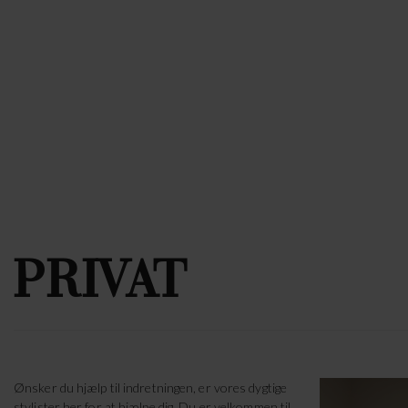
PRIVAT
Ønsker du hjælp til indretningen, er vores dygtige
stylister her for at hjælpe dig. Du er velkommen til