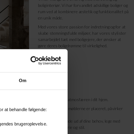
boliginteriør. Vi har forvandlet adskillige boliger og
rum ved at kombinere æstetik og funktionalitet på
en unik måde.
Med vores store passion for indretning og for at
skabe stemningsfulde miljøer, har vores stylister
samarbejdet tæt med boligejere, der ønsker at
gøre deres boligdrømme til virkelighed.
Om
 farverne på væggene - kan ændre hele atmosfæren i dit hjem.
er bringer liv og natur ind, og hvordan møblerne er placeret, påvirker
or at behandle følgende:
hus' fulde potentiale. Sammen kan vi finde ud af dine behov, lege med
øgendes brugeroplevelse.
å fortæller din egen personlige historie og stil.