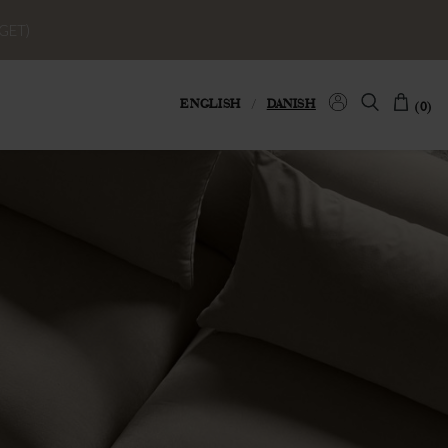
GET)
ENGLISH
/
DANISH
(0)
G