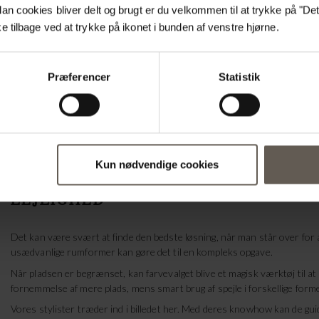
Er du klar til at forvandle dit hjem til mere end bare et sted med fire væg
n cookies bliver delt og brugt er du velkommen til at trykke på "Detal
 tilbage ved at trykke på ikonet i bunden af venstre hjørne.
Præferencer
Statistik
Kun nødvendige cookies
LEJLIGHED
Det kan være svært at finde den bedste løsning, når man står over for at
usædvanlige rumformer kan gøre det til en kompleks opgave.
Når pladsen er begrænset, kan farvevalget blive et magisk værktøj til at
fornemmelse af mere plads, mens smart brug af spejle i forskellige forme
Vores stylister træder ind i billedet her. Med deres knowhow kan de guide