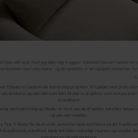
it hjem dét sted, hvor jeg føler mig tryggest. Hjemmet danner ramme for 
enkomster med mine kære - og de øjeblikke er de vigtigste momenter for 
- T
 tilbyder vi hjælp til alle indretningsprojekter. Vi hjælper med professione
 rum, kontorer og udendørsområder til større projekter som restauranter,
strandbarer.
aring med indretning og tilbyder et stort udvalg af møbler, tekstiler, lamper,
og udendørsmøbler.
a Tine K Home får du et unikt, autentisk hjem med fokus på det tradition
skandinavisk enkelthed, bløde tekstiler i naturlige nuancer og smukke de
som giver en hjemlig stemning.