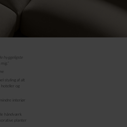
de hyggeligste
mig.”
ine
l styling af alt
 hoteller og
 mindre interiør
elle håndværk
korative planter