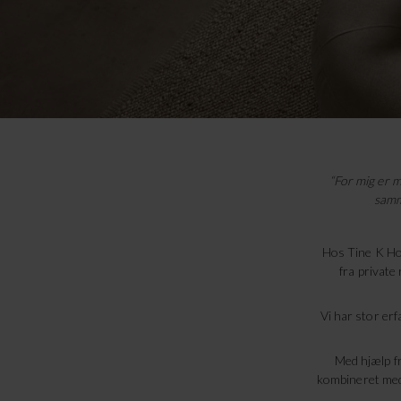
“For mig er m
samm
Hos Tine K Home
fra private
Vi har stor erf
Med hjælp fr
kombineret med 