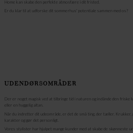
Home kan skabe den perfekte atmosfære i dit fristed.
Er du klar til at udforske dit sommerhus' potentiale sammen med os?
UDENDØRSOMRÅDER
Der er noget magisk ved at tilbringe tid i naturen og indånde den fris
eller en hyggelig altan.
Når du indretter dit udeområde, er det de små ting, der tæller. Krukker, pl
karakter og gør det personligt.
Vores stylister har hjulpet mange kunder med at skabe de skønneste uden