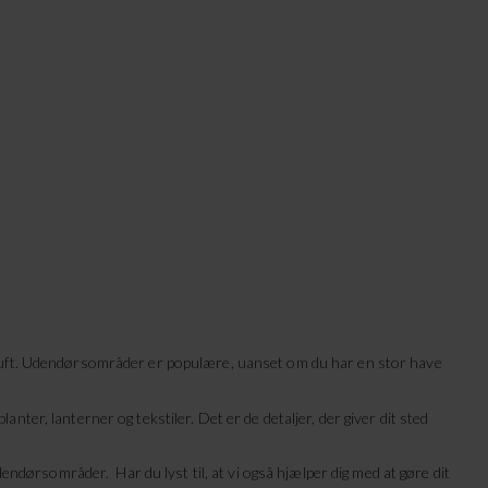
ke luft. Udendørsområder er populære, uanset om du har en stor have
anter, lanterner og tekstiler. Det er de detaljer, der giver dit sted
dørsområder. Har du lyst til, at vi også hjælper dig med at gøre dit