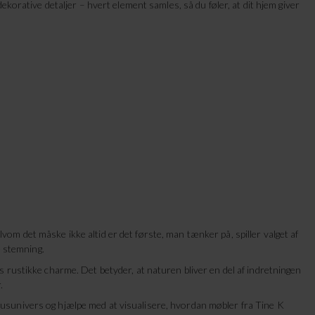
 dekorative detaljer – hvert element samles, så du føler, at dit hjem giver
vom det måske ikke altid er det første, man tænker på, spiller valget af
te stemning.
stikke charme. Det betyder, at naturen bliver en del af indretningen
r.
rhusunivers og hjælpe med at visualisere, hvordan møbler fra Tine K