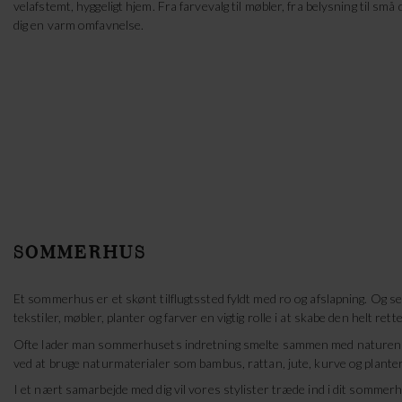
velafstemt, hyggeligt hjem. Fra farvevalg til møbler, fra belysning til små
dig en varm omfavnelse.
SOMMERHUS
Et sommerhus er et skønt tilflugtssted fyldt med ro og afslapning. Og sel
tekstiler, møbler, planter og farver en vigtig rolle i at skabe den helt ret
Ofte lader man sommerhusets indretning smelte sammen med naturens ru
ved at bruge naturmaterialer som bambus, rattan, jute, kurve og plante
I et nært samarbejde med dig vil vores stylister træde ind i dit somme