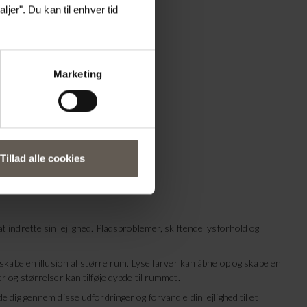
ge?
jer". Du kan til enhver tid
Marketing
Tillad alle cookies
 indrette sin lejlighed. Pladsproblemer, skiftende lysforhold og
 skabe en illusion af større rum. Lyse farver kan åbne op og skabe en
r og størrelser kan tilføje dybde til rummet.
 dig gennem disse udfordringer og forvandle din lejlighed til et