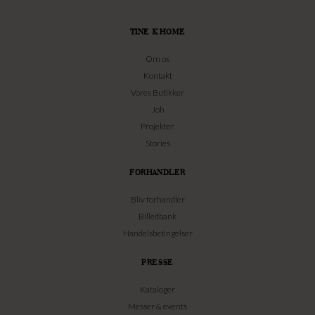
TINE K HOME
Om os
Kontakt
Vores Butikker
Job
Projekter
Stories
FORHANDLER
Bliv forhandler
Billedbank
Handelsbetingelser
PRESSE
Kataloger
Messer & events