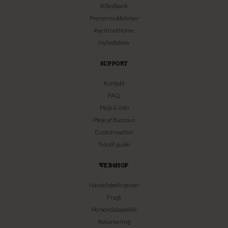
Billedbank
Pressemeddelelser
#yestinekhome
Nyhedsbrev
SUPPORT
Kontakt
FAQ
Pleje & info
Pleje af Bambus
Customisation
Tekstil guide
WEBSHOP
Handelsbetingelser
Fragt
Persondatapolitik
Returnering