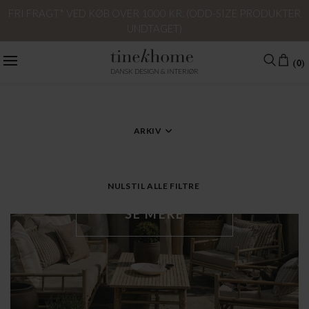
FRI FRAGT* VED KØB OVER 1000 KR. (ODD-SIZE PRODUKTER
UNDTAGET)
(0)
DANSK DESIGN & INTERIØR
KATEGORI
ARKIV
NULSTIL ALLE FILTRE
SE MERE