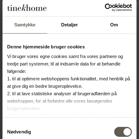
Samtykke
Detaljer
Om
TINE K HOME X FORS KRAFTSTATION
13. februar 2025
Denne hjemmeside bruger cookies
Vi bruger vores egne cookies samt fra vores partnere og
tredje part systemer, til at indsamle data for at behandle
følgende:
1. til at optimere webshoppens funktionalitet, med henblik på
at give dig en bedre brugeroplevelse.
SE MERE
2. til at lave statistiske analyser af brugeradfærden på
webshoppen, for at forbedre alle vores besøgendes
brugeroplevelse.
3. til at vise dig målrettet markedsføring på Facebook,
Instagram, LinkedIn og Google.
Samtykkevalg
Hvis du vil vide mere om hvordan cookies bliver delt og
Nødvendig
brugt er du velkommen til at trykke på "Detaljer". Du kan til