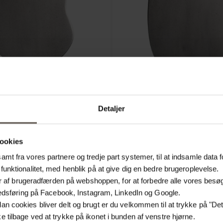
Detaljer
P-M-RAW
DUNEWALLLAMP-L-RAW
 GENANVENDT ALUMINIUM | M
VÆGLAMPE | GENANVENDT AL
ookies
1200.00 kr.
mt fra vores partnere og tredje part systemer, til at indsamle data f
funktionalitet, med henblik på at give dig en bedre brugeroplevelse.
lyser af brugeradfærden på webshoppen, for at forbedre alle vores bes
arkedsføring på Facebook, Instagram, LinkedIn og Google.
n cookies bliver delt og brugt er du velkommen til at trykke på "Detal
 tilbage ved at trykke på ikonet i bunden af venstre hjørne.