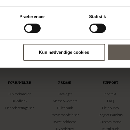
stemningen i et rum. Hos os kan du derfor finde et spændende udvalg af fa
 skærm, som derved kaster et smukt lys på omgivelserne. Du vil ofte kunne f
t justerbare varianter, der kan vendes og drejes, nøjagtig som du ønsker. Di
Præferencer
Statistik
jer med jævne mellemrum nye modeller til vores sortiment. Se nærmere på 
Kun nødvendige cookies
FORHANDLER
PRESSE
SUPPORT
Bliv forhandler
Kataloger
Kontakt
Billedbank
Messer & events
FAQ
Handelsbetingelser
Billedbank
Pleje & info
Pressemeddelelser
Pleje af Bambus
#yestinekhome
Customisation
Nyhedsbrev
Tekstil guide