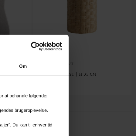
WALLBAST-PLEAT-NAT
Om
VÆGLAMPE | BAST | H 35 CM
UMINIUM | L
719.20 kr.
or at behandle følgende:
øgendes brugeroplevelse.
jer". Du kan til enhver tid