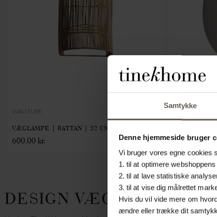
Samtykke
WALLTUBE
DUNEWALLLAM
VÆGLAMPE | RATTAN | 32 CM
VÆGLAMPE |
Denne hjemmeside bruger c
600.00 kr.
960.00 kr.
Vi bruger vores egne cookies sa
1. til at optimere webshoppens 
2. til at lave statistiske ana
3. til at vise dig målrettet m
DESIGN VÆGLAMPE
Hvis du vil vide mere om hvorda
ændre eller trække dit samtykke