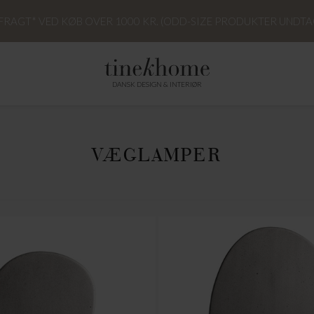
 FRAGT* VED KØB OVER 1000 KR. (ODD-SIZE PRODUKTER UNDTA
DANSK DESIGN & INTERIØR
VÆGLAMPER