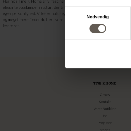
Her hos Tine K Home er vi fascinerede af belysning, og hvad det gør ved 
elegante væglamper i rattan, der tillader lyset at slippe igennem lampens
Samtykkevalg
egen personlighed. Vi fører naturligvis også væglamper i jern, blandt ande
Nødvendig
og meget mere finder du her i vores kategori med væglamper, og vi tilfø
kontoret.
TINE K HOME
Om os
Kontakt
Vores Butikker
Job
Projekter
Stories