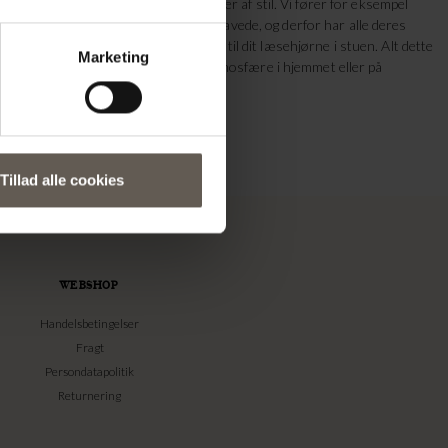
ntastiske design væglamper, der emmer af stil. Vi fører for eksempel
inde varianter i rattan, der er håndlavede, og derfor har alle deres
sse er oplagte til entréen, men også til dit læsehjørne i stuen. Alt dette
Marketing
hele udvalget og skab den perfekte atmosfære i hjemmet eller på
Tillad alle cookies
WEBSHOP
Handelsbetingelser
Fragt
Persondatapolitik
Returnering