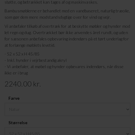
støtte, og betrækket kan tages af og maskinvaskes.
Bambusmøblerne er behandlet med en vandbaseret, naturlig træolie,
som gør dem mere modstandsdygtige over for vind og vejr.
Vi anbefaler tilkøb af overtræk for at beskytte møbler og hynder mod
let regn og dug. Overtrækket bør ikke anvendes året rundt, og uden
for sæsonen anbefales opbevaring indendørs på et tørt underlag for
at forlænge møblets levetid.
- 52 x 52 x H 45/85
- Inkl. hynder i vejrbestandig akryl
- Vi anbefaler, at møbel og hynder opbevares indendørs, når disse
ikke er i brug
2240.00 kr.
Farve
Størrelse