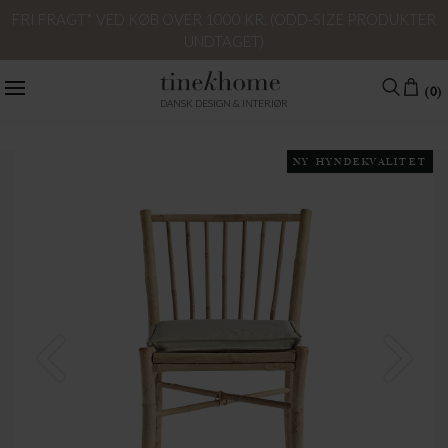
FRI FRAGT* VED KØB OVER 1000 KR. (ODD-SIZE PRODUKTER
UNDTAGET)
(0)
DANSK DESIGN & INTERIØR
NY HYNDEKVALITET