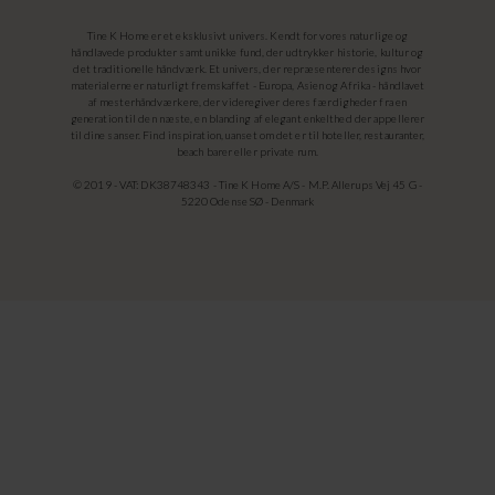
Tine K Home er et eksklusivt univers. Kendt for vores naturlige og
håndlavede produkter samt unikke fund, der udtrykker historie, kultur og
det traditionelle håndværk. Et univers, der repræsenterer designs hvor
materialerne er naturligt fremskaffet - Europa, Asien og Afrika - håndlavet
af mesterhåndværkere, der videregiver deres færdigheder fra en
generation til den næste, en blanding af elegant enkelthed der appellerer
til dine sanser. Find inspiration, uanset om det er til hoteller, restauranter,
beach barer eller private rum.
© 2019 - VAT: DK38748343 - Tine K Home A/S - M.P. Allerups Vej 45 G -
5220 Odense SØ - Denmark