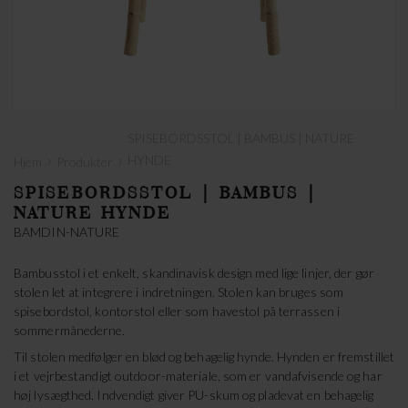
SPISEBORDSSTOL | BAMBUS | NATURE
›
›
HYNDE
Hjem
Produkter
SPISEBORDSSTOL | BAMBUS |
NATURE HYNDE
BAMDIN-NATURE
Bambusstol i et enkelt, skandinavisk design med lige linjer, der gør
stolen let at integrere i indretningen. Stolen kan bruges som
spisebordstol, kontorstol eller som havestol på terrassen i
sommermånederne.
Til stolen medfølger en blød og behagelig hynde. Hynden er fremstillet
i et vejrbestandigt outdoor-materiale, som er vandafvisende og har
høj lysægthed. Indvendigt giver PU-skum og pladevat en behagelig