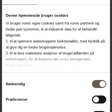
Denne hjemmeside bruger cookies
Vi bruger vores egne cookies samt fra vores partnere og
tredje part systemer, til at indsamle data for at behandle
PALMADRAWER-SIDE
JATISTOOL-MOCCA
M
følgende:
1. til at optimere webshoppens funktionalitet, med henblik på
5
KOMMODE | RATTAN | H
TABURET | TEAK | H 50
SO
at give dig en bedre brugeroplevelse.
53 CM
CM
3
2. til at lave statistiske analyser af brugeradfærden på
3.500,00
kr.
999,00
kr.
4.
webshoppen, for at forbedre alle vores besøgendes
brugeroplevelse.
3. til at vise dig målrettet markedsføring på Facebook,
Instagram, LinkedIn og Google.
Samtykkevalg
Hvis du vil vide mere om hvordan cookies bliver delt og
Nødvendig
brugt er du velkommen til at trykke på "Detaljer". Du kan til
enhver tid ændre eller trække dit samtykke tilbage ved at
Præferencer
trykke på ikonet i bunden af venstre hjørne.
TINE K HOME
Om os