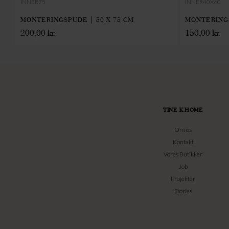
INNER75
INNER40X60
MONTERINGSPUDE | 50 X 75 CM
MONTERINGS
200,00
kr.
150,00
kr.
TINE K HOME
Om os
Kontakt
Vores Butikker
Job
Projekter
Stories