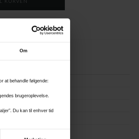
DOWNLOAD
Om
JARVASE-L-SMOKE
or at behandle følgende:
Smoke
øgendes brugeroplevelse.
Ler
jer". Du kan til enhver tid
Dia. 26 x H 24 cm
Håndlavet