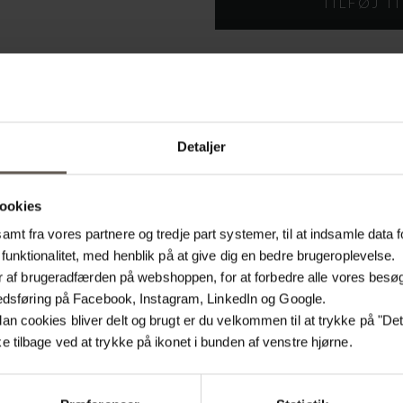
På lager
PRODUKTINFORMATION
Detaljer
Produktspecifikationer
ookies
SKU
mt fra vores partnere og tredje part systemer, til at indsamle data f
funktionalitet, med henblik på at give dig en bedre brugeroplevelse.
Farve
lyser af brugeradfærden på webshoppen, for at forbedre alle vores bes
arkedsføring på Facebook, Instagram, LinkedIn og Google.
Materiale
n cookies bliver delt og brugt er du velkommen til at trykke på "Detal
Størrelse
 tilbage ved at trykke på ikonet i bunden af venstre hjørne.
Produktion