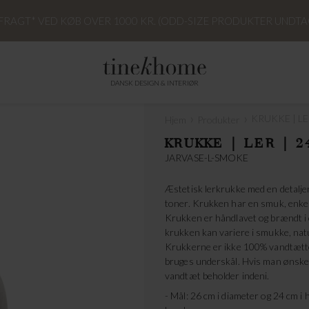
 FRAGT* VED KØB OVER 1000 KR. (ODD-SIZE PRODUKTER UNDTA
DANSK DESIGN & INTERIØR
›
›
KRUKKE | LER
Hjem
Produkter
KRUKKE | LER | 2
JARVASE-L-SMOKE
Æstetisk lerkrukke med en detalje
toner. Krukken har en smuk, enkel f
Krukken er håndlavet og brændt i
krukken kan variere i smukke, natu
Krukkerne er ikke 100% vandtætte, 
bruges underskål. Hvis man ønsker
vandtæt beholder indeni.
- Mål: 26 cm i diameter og 24 cm i