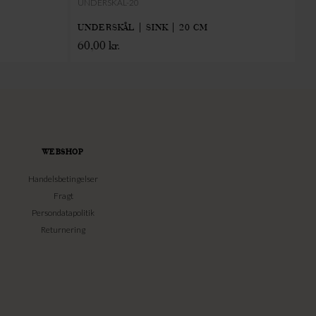
UNDERSKÅL-20
JA
UNDERSKÅL | SINK | 20 CM
KR
60,00
kr.
2
WEBSHOP
Handelsbetingelser
Fragt
Persondatapolitik
Returnering