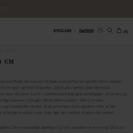
GET)
ENGLISH
/
DANISH
(0)
 | 24 cm
4 CM
ret overflade, der passer til både sommerfarver og efterårets mørke
orm og er perfekt til planter, dekorative grene eller blomster.
 en stor stenovn. Lerets sammensætning og brænding gør, at farven på
rlige nuancer, som gør alle krukker unikke - ikke 2 er ens.
og vi anbefaler derfor, at de anvendes som skjulere, eller at der
 at bruge krukken som vase, bør der sættes et glas eller anden
 højden. Den indvendige åbning er 12 cm i diameter foroven og 16,6 cm i