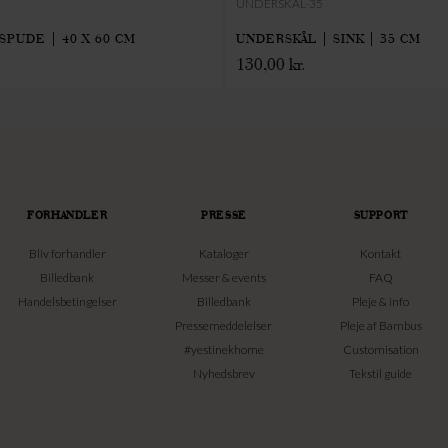
UNDERSKÅL-35
PUDE | 40 X 60 CM
UNDERSKÅL | SINK | 35 CM
130,00
kr.
FORHANDLER
PRESSE
SUPPORT
Bliv forhandler
Kataloger
Kontakt
Billedbank
Messer & events
FAQ
Handelsbetingelser
Billedbank
Pleje & info
Pressemeddelelser
Pleje af Bambus
#yestinekhome
Customisation
Nyhedsbrev
Tekstil guide