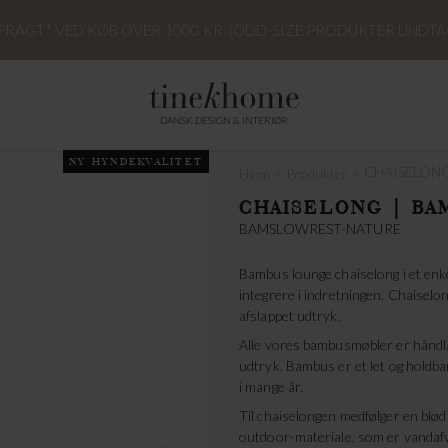
 FRAGT* VED KØB OVER 1000 KR. (ODD-SIZE PRODUKTER UNDTA
DANSK DESIGN & INTERIØR
NY HYNDEKVALITET
›
›
CHAISELONG
Hjem
Produkter
CHAISELONG | BA
BAMSLOWREST-NATURE
Bambus lounge chaiselong i et enke
integrere i indretningen. Chaiselo
afslappet udtryk.
Alle vores bambusmøbler er håndlav
udtryk. Bambus er et let og holdbar
i mange år.
Til chaiselongen medfølger en blød
outdoor-materiale, som er vandafv