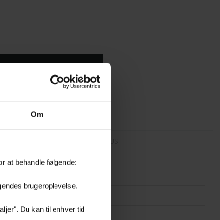
Om
DOWNLOAD
PLEJE AF BAMBUS
or at behandle følgende:
øgendes brugeroplevelse.
BAMSLOWREST-NATURE
jer". Du kan til enhver tid
Bambus