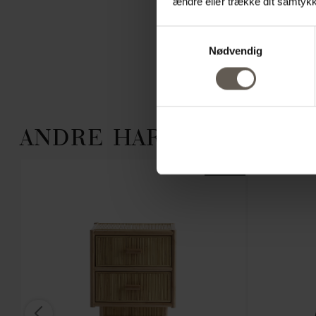
ændre eller trække dit samtykke
Samtykkevalg
Nødvendig
ANDRE HAR OGSÅ VALGT
NYHED