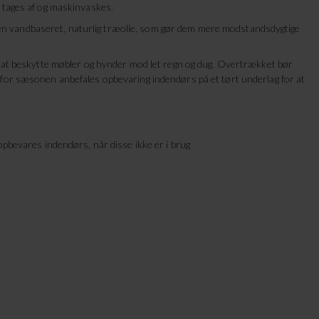
 tages af og maskinvaskes.
 vandbaseret, naturlig træolie, som gør dem mere modstandsdygtige
r at beskytte møbler og hynder mod let regn og dug. Overtrækket bør
 for sæsonen anbefales opbevaring indendørs på et tørt underlag for at
opbevares indendørs, når disse ikke er i brug