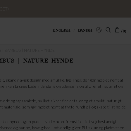
GET)
ENGLISH
/
DANISH
(0)
 | BAMBUS | NATURE HYNDE
MBUS | NATURE HYNDE
lt, skandinavisk design med smukke, lige linjer, der gør møblet nemt at
ngen kan bruges både indendørs og udendørs og tilfører et naturligt og
ede og tapsamlede, hvilket sikrer fine detaljer og et smukt, naturligt
t materiale, som gør møblet nemt at flytte rundt på og skabt til at holde
 siddehynde og en pude. Hynderne er fremstillet i et vejrbestandigt
isende og har høj lysægthed. Indvendigt giver PU-skum og pladevat en