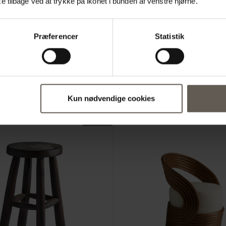
 tilbage ved at trykke på ikonet i bunden af venstre hjørne.
Oprindelse
Farve
Præferencer
Statistik
Størrelse
:
Kun nødvendige cookies
NYHED