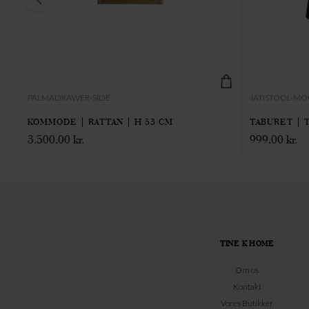
PALMADRAWER-SIDE
JATISTOOL-M
KOMMODE | RATTAN | H 53 CM
TABURET | T
3.500,00
kr.
999,00
kr.
TINE K HOME
Om os
Kontakt
Vores Butikker