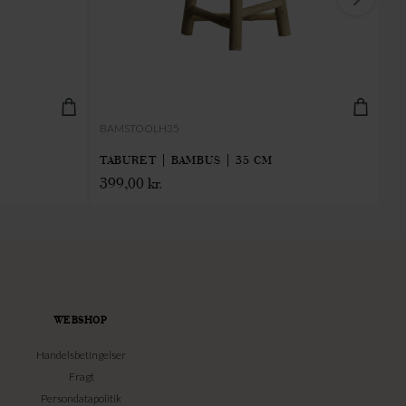
BAMSTOOLH35
M
TABURET | BAMBUS | 35 CM
SO
399,00
kr.
4.
WEBSHOP
Handelsbetingelser
Fragt
Persondatapolitik