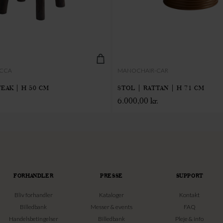
OCCA
MANOCHAIR-CAR
EAK | H 50 CM
STOL | RATTAN | H 71 CM
6.000,00
kr.
FORHANDLER
PRESSE
SUPPORT
Bliv forhandler
Kataloger
Kontakt
Billedbank
Messer & events
FAQ
Handelsbetingelser
Billedbank
Pleje & info