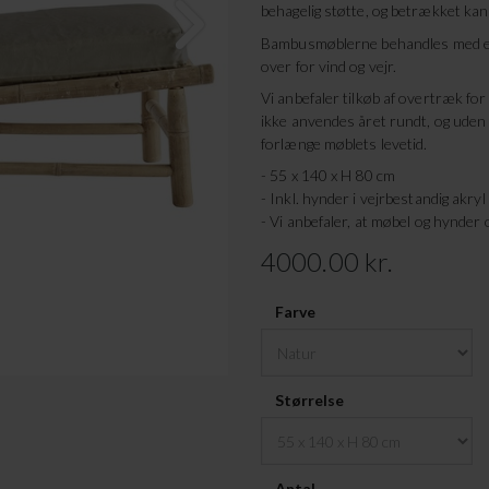
behagelig støtte, og betrækket kan
Bambusmøblerne behandles med en
over for vind og vejr.
Vi anbefaler tilkøb af overtræk fo
ikke anvendes året rundt, og uden
forlænge møblets levetid.
- 55 x 140 x H 80 cm
- Inkl. hynder i vejrbestandig akryl
- Vi anbefaler, at møbel og hynder 
4000.00 kr.
Farve
Størrelse
Antal