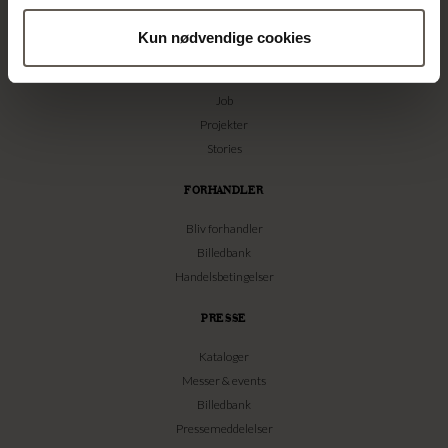
Om os
Kun nødvendige cookies
Kontakt
Vores Butikker
Job
Projekter
Stories
FORHANDLER
Bliv forhandler
Billedbank
Handelsbetingelser
PRESSE
Kataloger
Messer & events
Billedbank
Pressemeddelelser