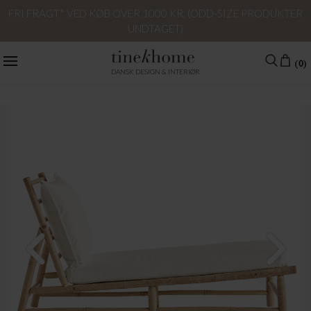
FRI FRAGT* VED KØB OVER 1000 KR. (ODD-SIZE PRODUKTER
UNDTAGET)
(0)
DANSK DESIGN & INTERIØR