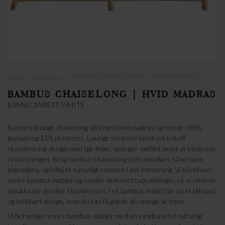
›
›
BAMBUS CHAISELONG | HVID MADRAS
Hjem
Produkter
BAMBUS CHAISELONG | HVID MADRAS
BAMSLOWREST-WHITE
Bambus lounge chaiselong stol med hvid madras og hynde i 85%
bomuld og 15% polyester. Lounge stolen er lavet i et enkelt
skandinavisk design med lige linjer, som gør møblet nemt at integrere
i indretningen. Brug bambus chaiselong stol udendørs såvel som
indendørs, og tilføj et naturligt element i din indretning. Vi håndlaver
vores bambus møbler og samler dem med tapsamlinger, så vi sikre de
smukkeste detaljer i bambussen. I et bambus møbel får du et tidsløst
og holdbart design, som du kan få glæde af i mange år frem.
Vi behandler vores bambus møbler med en vandbaseret naturlig