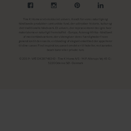
Tine K Home er et eksklusivt univers. Kendt for vores naturlige og
håndlavede produkter samt unikke fund, der udtrykker historie, kultur og
det traditionelle håndværk. Et univers, der repræsenterer designs hvor
materialerne er naturligt fremskaffet - Europa, Asien og Afrika - håndlavet
af mesterhåndværkere, der videregiver deres færdigheder fra en
generation til den næste, en blanding af elegant enkelthed der appellerer
til dine sanser. Find inspiration, uanset om det er til hoteller, restauranter,
beach barer eller private rum.
© 2019 - VAT: DK38748343 - Tine K Home A/S - M.P. Allerups Vej 45 G -
5220 Odense SØ - Denmark