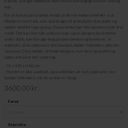
træolie, som gør møblerne mere modstandsdygtige overfor vind og
vejr.
For at du kan passe bedst muligt på dit nye møbel anbefaler vi at
tilkøbe et overtræk, som skal bruges til at beskytte dine puder og
møbler mod let regn og dug. Overtrækket bør ikke benyttes hele året
rundt. Det kan ikke tåle voldsom regn, og en længere beskyttelse
under dette, kan forsage mug på både bambus og hynderne. Vi
anbefaler, at du opbevarer dine bambus møbler indendørs uden for
sæsonen. Dine møbler vil holde længere, hvis de er beskyttet og
opbevaret på et tørt underlag.
- 55 x 140 x H 80 cm
- Hynden er ikke vandtæt, og vi anbefaler, at man opbevarer sine
hynder indendørs, når disse ikke er i brug
3600.00 kr.
Farve
Størrelse