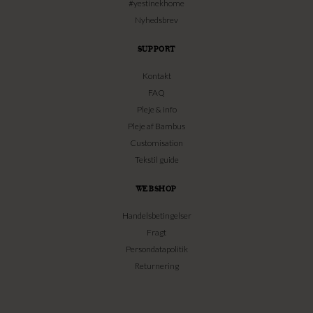
#yestinekhome
Nyhedsbrev
SUPPORT
Kontakt
FAQ
Pleje & info
Pleje af Bambus
Customisation
Tekstil guide
WEBSHOP
Handelsbetingelser
Fragt
Persondatapolitik
Returnering