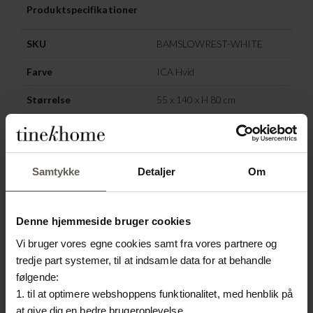
Produktspecifikationer
SKU
BAMSLOWREST-WHITE
Farve
ICA Hvid
Størrelse
55 x 140 x H 80 cm
Materiale
Bambus
Vaskeanvisning
Rens
Samtykke
Detaljer
Om
ANDRE HAR OGSÅ
Denne hjemmeside bruger cookies
VALGT:
Vi bruger vores egne cookies samt fra vores partnere og
tredje part systemer, til at indsamle data for at behandle
HED
NYHED
følgende:
1. til at optimere webshoppens funktionalitet, med henblik på
at give dig en bedre brugeroplevelse.