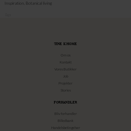
Inspiration
,
Botanical living
Tags
TINE K HOME
Om os
Kontakt
Vores Butikker
Job
Projekter
Stories
FORHANDLER
Bliv forhandler
Billedbank
Handelsbetingelser