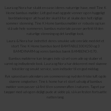
Laura og Nora har skabt en oase i deres naturrige have, med Tine K
Home bambus møbler. Lidt god mad og gode venner og en hyggeligt
borddækning er alt hvad der skal til for at skabe den helt rigtige
sommer stemning. Tine K Home bambusmøbler er robuste og kan
stå ude hele sommeren, bambus materiale passer perfekt til den
naturlige stemning og det landlige look.
Laura & Nora har indrettet deres smukke ude område med det et
stort Tine K Home bambus bord
BAMTABLE100X250
og 3
BAMDINARM
og vores bambus bænk
BAMBENCH170
.
Bambus møblerne kan bruges inde så vel som ude og skaber et
varmt og indbydende look. Laura og Nora har dekoreret med skønne
tekstiler og smukt service, som indbyder til en god middag.
Ryk spisestuen udendørs om sommeren og nyd den friske luft og de
skønne omgivelser. Tine k home har et stort udvalg af bambus
møbler som passer så fint til en sommeraften i naturen. Tag et par
tæpper med ud og en dejligt pude at sidde på, så kan festen fortsætte
natten lang.