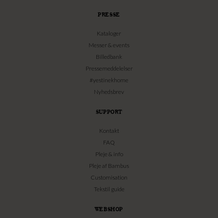
PRESSE
Kataloger
Messer & events
Billedbank
Pressemeddelelser
#yestinekhome
Nyhedsbrev
SUPPORT
Kontakt
FAQ
Pleje & info
Pleje af Bambus
Customisation
Tekstil guide
WEBSHOP