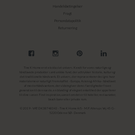
Handelsbetingelser
Fragt
Persondatapolitik
Returnering
Tine K Home er et eksklusivt univers. Kendt for vores naturlige og
håndlavede produkter samt unikke fund, der udtrykker historie, kultur og
det traditionelle håndværk. Et univers, der repræsenterer designs hvor
materialerne er naturligt fremskaffet - Europa, Asien og Afrika - håndlavet
af mesterhåndværkere, der videregiver deres færdigheder fra en
generation til den næste, en blanding af elegant enkelthed der appellerer
til dine sanser. Find inspiration, uanset om det er til hoteller, restauranter,
beach barer eller private rum.
© 2019 - VAT: DK38748343 - Tine K Home A/S - M.P. Allerups Vej 45 G -
5220 Odense SØ - Denmark