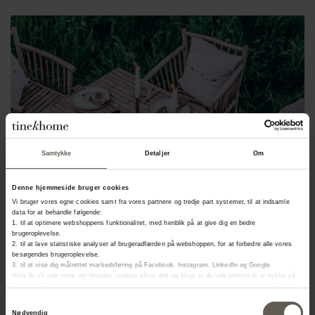
Samtykke
Detaljer
Om
Denne hjemmeside bruger cookies
Vi bruger vores egne cookies samt fra vores partnere og tredje part systemer, til at indsamle
data for at behandle følgende:
1. til at optimere webshoppens funktionalitet, med henblik på at give dig en bedre
brugeroplevelse.
2. til at lave statistiske analyser af brugeradfærden på webshoppen, for at forbedre alle vores
besøgendes brugeroplevelse.
3. til at vise dig målrettet markedsføring på Facebook, Instagram, LinkedIn og Google.
Hvis du vil vide mere om hvordan cookies bliver delt og brugt er du velkommen til at trykke på
"Detaljer". Du kan til enhver tid ændre eller trække dit samtykke tilbage ved at trykke på ikonet i
bunden af venstre hjørne.
Samtykkevalg
Nødvendig