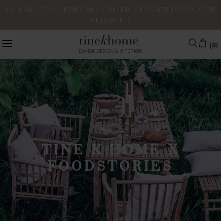
FRI FRAGT* VED KØB OVER 1000 KR. (ODD-SIZE PRODUKTER
UNDTAGET)
(0)
DANSK DESIGN & INTERIØR
TINE K HOME X
FOODSTORIES