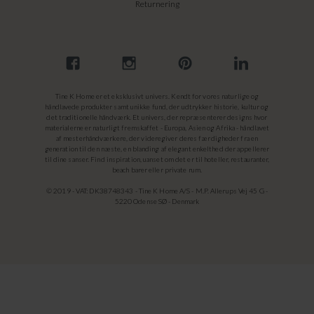
Returnering
Tine K Home er et eksklusivt univers. Kendt for vores naturlige og
håndlavede produkter samt unikke fund, der udtrykker historie, kultur og
det traditionelle håndværk. Et univers, der repræsenterer designs hvor
materialerne er naturligt fremskaffet - Europa, Asien og Afrika - håndlavet
af mesterhåndværkere, der videregiver deres færdigheder fra en
generation til den næste, en blanding af elegant enkelthed der appellerer
til dine sanser. Find inspiration, uanset om det er til hoteller, restauranter,
beach barer eller private rum.
© 2019 - VAT: DK38748343 - Tine K Home A/S - M.P. Allerups Vej 45 G -
5220 Odense SØ - Denmark