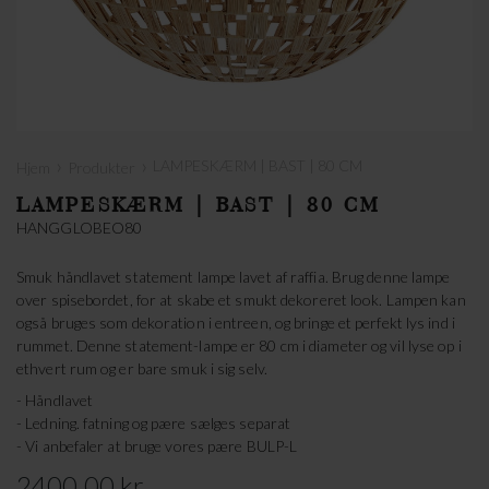
›
›
LAMPESKÆRM | BAST | 80 CM
Hjem
Produkter
LAMPESKÆRM | BAST | 80 CM
HANGGLOBEO80
Smuk håndlavet statement lampe lavet af raffia. Brug denne lampe
over spisebordet, for at skabe et smukt dekoreret look. Lampen kan
også bruges som dekoration i entreen, og bringe et perfekt lys ind i
rummet. Denne statement-lampe er 80 cm i diameter og vil lyse op i
ethvert rum og er bare smuk i sig selv.
- Håndlavet
- Ledning. fatning og pære sælges separat
- Vi anbefaler at bruge vores pære BULP-L
2400.00 kr.