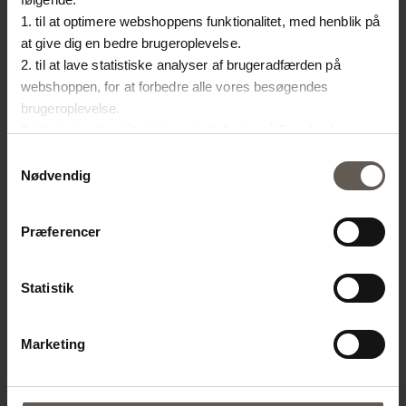
1. til at optimere webshoppens funktionalitet, med henblik på
at give dig en bedre brugeroplevelse.
2. til at lave statistiske analyser af brugeradfærden på
webshoppen, for at forbedre alle vores besøgendes
brugeroplevelse.
3. til at vise dig målrettet markedsføring på Facebook,
Instagram, LinkedIn og Google.
Samtykkevalg
Hvis du vil vide mere om hvordan cookies bliver delt og
Nødvendig
HANGFRAME-L
HA
brugt er du velkommen til at trykke på "Detaljer". Du kan til
OPHÆNG | 35 CM
O
enhver tid ændre eller trække dit samtykke tilbage ved at
99,00
kr.
79
Præferencer
SOCKET-WHITE
trykke på ikonet i bunden af venstre hjørne.
FATNING OG LEDNING |
Statistik
3 M
149,00
kr.
Marketing