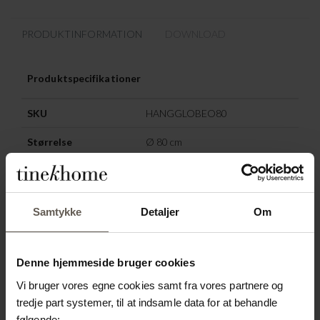
PRODUKTINFORMATION
DOWNLOAD
Produktspecifikationer
SKU
HANGGLOBEO80
Størrelse
Ø 80 cm
Materiale
Jern
Materiale
Bast
Samtykke
Detaljer
Om
Farve
Natur
Denne hjemmeside bruger cookies
ANDRE HAR OGSÅ
Vi bruger vores egne cookies samt fra vores partnere og
tredje part systemer, til at indsamle data for at behandle
VALGT:
følgende: