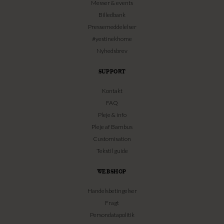
Messer & events
Billedbank
Pressemeddelelser
#yestinekhome
Nyhedsbrev
SUPPORT
Kontakt
FAQ
Pleje & info
Pleje af Bambus
Customisation
Tekstil guide
WEBSHOP
Handelsbetingelser
Fragt
Persondatapolitik