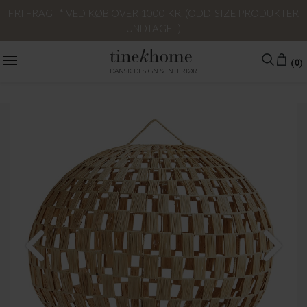
FRI FRAGT* VED KØB OVER 1000 KR. (ODD-SIZE PRODUKTER
UNDTAGET)
(0)
DANSK DESIGN & INTERIØR