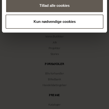
Tillad alle cookies
TINE K HOME
Kun nødvendige cookies
Om os
Kontakt
Vores Butikker
Job
Projekter
Stories
FORHANDLER
Bliv forhandler
Billedbank
Handelsbetingelser
PRESSE
Kataloger