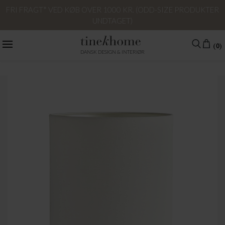
FRI FRAGT* VED KØB OVER 1000 KR. (ODD-SIZE PRODUKTER
UNDTAGET)
(0)
DANSK DESIGN & INTERIØR