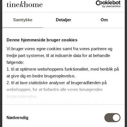
Produktspecifikationer
Samtykke
Detaljer
Om
SKU
SHADELIN-XL-ECRU
Farve
Ecru
Denne hjemmeside bruger cookies
Materiale
Hør
Vi bruger vores egne cookies samt fra vores partnere og
Størrelse
D 40 x H 40 cm
tredje part systemer, til at indsamle data for at behandle
følgende:
Info
Max 40W
1. til at optimere webshoppens funktionalitet, med henblik på
at give dig en bedre brugeroplevelse.
2. til at lave statistiske analyser af brugeradfærden på
ANDRE HAR OGSÅ
webshoppen, for at forbedre alle vores besøgendes
brugeroplevelse.
VALGT:
3. til at vise dig målrettet markedsføring på Facebook,
Instagram, LinkedIn og Google.
Samtykkevalg
SPAR
50%
Hvis du vil vide mere om hvordan cookies bliver delt og
Nødvendig
brugt er du velkommen til at trykke på "Detaljer". Du kan til