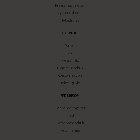
Pressemeddelelser
#yestinekhome
Nyhedsbrev
SUPPORT
Kontakt
FAQ
Pleje & info
Pleje af Bambus
Customisation
Tekstil guide
WEBSHOP
Handelsbetingelser
Fragt
Persondatapolitik
Returnering