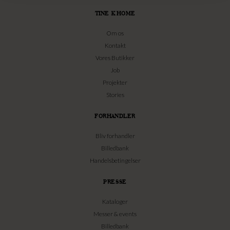
TINE K HOME
Om os
Kontakt
Vores Butikker
Job
Projekter
Stories
FORHANDLER
Bliv forhandler
Billedbank
Handelsbetingelser
PRESSE
Kataloger
Messer & events
Billedbank