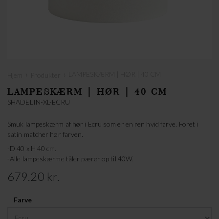
›
›
LAMPESKÆRM | HØR | 40 CM
Hjem
Produkter
LAMPESKÆRM | HØR | 40 CM
SHADELIN-XL-ECRU
Smuk lampeskærm af hør i Ecru som er en ren hvid farve. Foret i
satin matcher hør farven.
-D 40 x H 40 cm.
-Alle lampeskærme tåler pærer op til 40W.
679.20 kr.
Farve