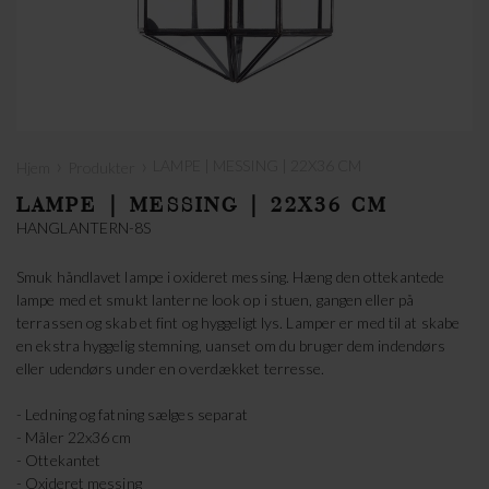
›
›
LAMPE | MESSING | 22X36 CM
Hjem
Produkter
LAMPE | MESSING | 22X36 CM
HANGLANTERN-8S
Smuk håndlavet lampe i oxideret messing. Hæng den ottekantede
lampe med et smukt lanterne look op i stuen, gangen eller på
terrassen og skab et fint og hyggeligt lys. Lamper er med til at skabe
en ekstra hyggelig stemning, uanset om du bruger dem indendørs
eller udendørs under en overdækket terresse.
- Ledning og fatning sælges separat
- Måler 22x36 cm
- Ottekantet
- Oxideret messing