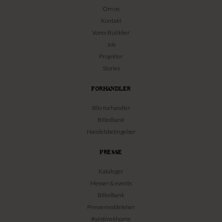
Om os
Kontakt
Vores Butikker
Job
Projekter
Stories
FORHANDLER
Bliv forhandler
Billedbank
Handelsbetingelser
PRESSE
Kataloger
Messer & events
Billedbank
Pressemeddelelser
#yestinekhome