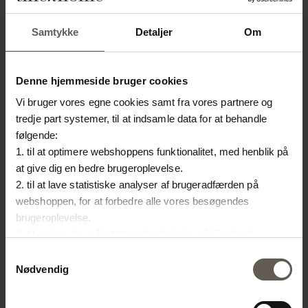
Produktspecifikationer
Samtykke
Detaljer
Om
SKU
HANGLANTERN-8S
Denne hjemmeside bruger cookies
Størrelse
D 22 x H 36 cm
Vi bruger vores egne cookies samt fra vores partnere og
tredje part systemer, til at indsamle data for at behandle
Farve
Tin
følgende:
Materiale
Oxideret messing
1. til at optimere webshoppens funktionalitet, med henblik på
at give dig en bedre brugeroplevelse.
2. til at lave statistiske analyser af brugeradfærden på
ANDRE HAR OGSÅ
webshoppen, for at forbedre alle vores besøgendes
brugeroplevelse.
VALGT:
3. til at vise dig målrettet markedsføring på Facebook,
Instagram, LinkedIn og Google.
Samtykkevalg
Hvis du vil vide mere om hvordan cookies bliver delt og
Nødvendig
brugt er du velkommen til at trykke på "Detaljer". Du kan til
enhver tid ændre eller trække dit samtykke tilbage ved at