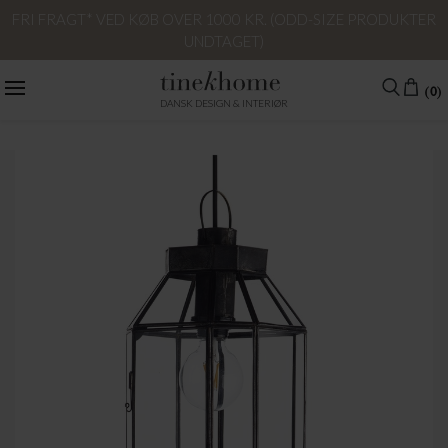
FRI FRAGT* VED KØB OVER 1000 KR. (ODD-SIZE PRODUKTER
UNDTAGET)
(0)
DANSK DESIGN & INTERIØR