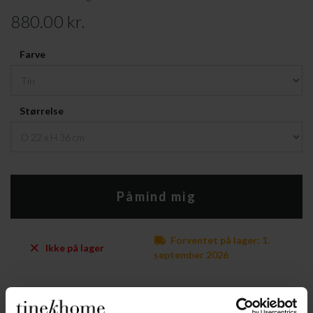
880.00 kr.
Farve
Størrelse
Påmind mig
Forventet på lager: 1.
Ikke på lager
september 2026
PRODUKTINFORMATION
DOWNLOAD