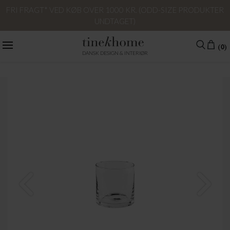
FRI FRAGT* VED KØB OVER 1000 KR. (ODD-SIZE PRODUKTER
UNDTAGET)
(0)
DANSK DESIGN & INTERIØR