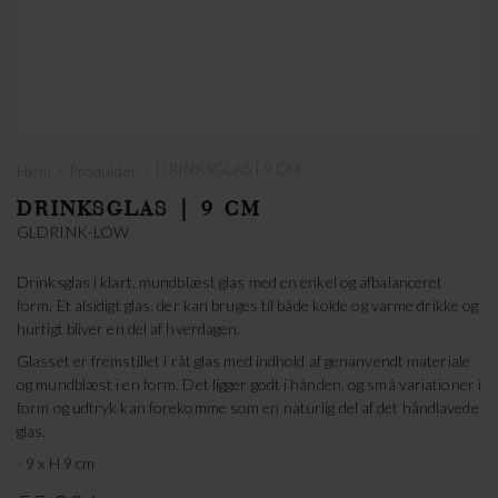
›
›
DRINKSGLAS | 9 CM
Hjem
Produkter
DRINKSGLAS | 9 CM
GLDRINK-LOW
Drinks­glas i klart, mundblæst glas med en enkel og afbalanceret
form. Et alsidigt glas, der kan bruges til både kolde og varme drikke og
hurtigt bliver en del af hverdagen.
Glasset er fremstillet i råt glas med indhold af genanvendt materiale
og mundblæst i en form. Det ligger godt i hånden, og små variationer i
form og udtryk kan forekomme som en naturlig del af det håndlavede
glas.
- 9 x H 9 cm