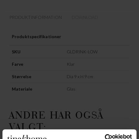
PRODUKTINFORMATION
DOWNLOAD
Produktspecifikationer
SKU
GLDRINK-LOW
Farve
Klar
Størrelse
Dia 9 x H 9 cm
Materiale
Glas
ANDRE HAR OGSÅ
VALGT: