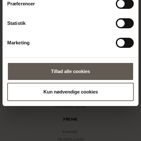
Præferencer
trykke på ikonet i bunden af venstre hjørne.
TINE K HOME
Statistik
Om os
Kontakt
Marketing
Vores Butikker
Job
Projekter
Stories
Tillad alle cookies
FORHANDLER
Bliv forhandler
Kun nødvendige cookies
Billedbank
Handelsbetingelser
PRESSE
Kataloger
Messer & events