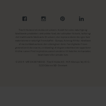
Tine K Home er et eksklusivt univers. Kendt for vores naturlige og
håndlavede produkter samt unikke fund, der udtrykker historie, kultur og
det traditionelle håndværk. Et univers, der repræsenterer designs hvor
materialerne er naturligt fremskaffet - Europa, Asien og Afrika - håndlavet
af mesterhåndværkere, der videregiver deres færdigheder fra en
generation til den næste, en blanding af elegant enkelthed der appellerer
til dine sanser. Find inspiration, uanset om det er til hoteller, restauranter,
beach barer eller private rum.
© 2019 - VAT: DK38748343 - Tine K Home A/S - M.P. Allerups Vej 45 G -
5220 Odense SØ - Denmark