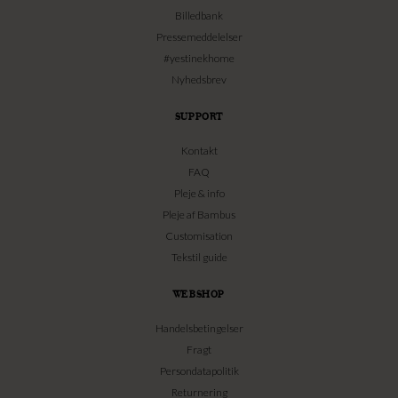
Billedbank
Pressemeddelelser
#yestinekhome
Nyhedsbrev
SUPPORT
Kontakt
FAQ
Pleje & info
Pleje af Bambus
Customisation
Tekstil guide
WEBSHOP
Handelsbetingelser
Fragt
Persondatapolitik
Returnering