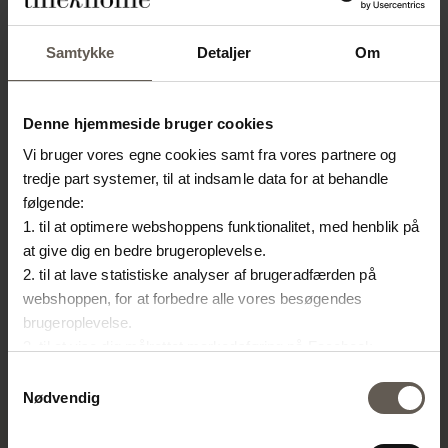
HED
Samtykke
Detaljer
Om
Denne hjemmeside bruger cookies
Vi bruger vores egne cookies samt fra vores partnere og
tredje part systemer, til at indsamle data for at behandle
følgende:
1. til at optimere webshoppens funktionalitet, med henblik på
INNER75
INNER40X60
UN
at give dig en bedre brugeroplevelse.
MONTERINGSPUDE | 50
MONTERINGSPUDE | 40
Ø
UN
2. til at lave statistiske analyser af brugeradfærden på
webshoppen, for at forbedre alle vores besøgendes
X 75 CM
X 60 CM
C
brugeroplevelse.
200,00
kr.
150,00
kr.
1
3. til at vise dig målrettet markedsføring på Facebook,
Instagram, LinkedIn og Google.
Samtykkevalg
Hvis du vil vide mere om hvordan cookies bliver delt og
Nødvendig
brugt er du velkommen til at trykke på "Detaljer". Du kan til
enhver tid ændre eller trække dit samtykke tilbage ved at