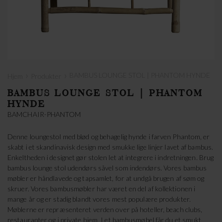
›
›
BAMBUS LOUNGE STOL | PHANTOM HYNDE
Hjem
Produkter
BAMBUS LOUNGE STOL | PHANTOM
HYNDE
BAMCHAIR-PHANTOM
Denne loungestol med blød og behagelig hynde i farven Phantom, er
skabt i et skandinavisk design med smukke lige linjer lavet af bambus.
Enkeltheden i designet gør stolen let at integrere i indretningen. Brug
bambus lounge stol udendørs såvel som indendørs. Vores bambus
møbler er håndlavede og tapsamlet, for at undgå brugen af søm og
skruer. Vores bambusmøbler har været en del af kollektionen i
mange år og er stadig blandt vores mest populære produkter.
Møblerne er repræsenteret verden over på hoteller, beach clubs,
restauranter og i private hjem. I et bambusmøbel får du et smukt