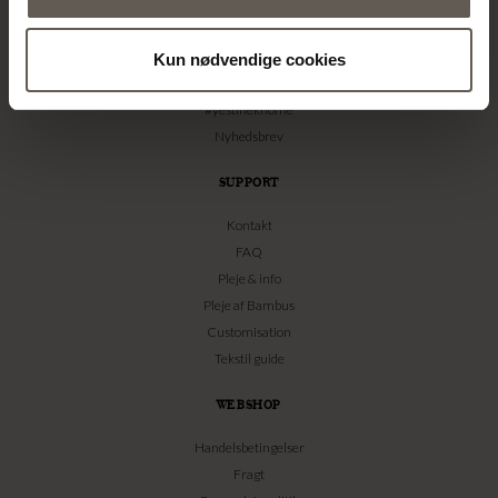
Kataloger
Messer & events
Billedbank
Kun nødvendige cookies
Pressemeddelelser
#yestinekhome
Nyhedsbrev
SUPPORT
Kontakt
FAQ
Pleje & info
Pleje af Bambus
Customisation
Tekstil guide
WEBSHOP
Handelsbetingelser
Fragt