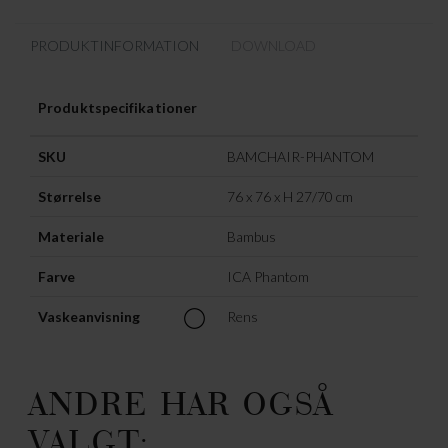
PRODUKTINFORMATION
DOWNLOAD
Produktspecifikationer
SKU
BAMCHAIR-PHANTOM
Størrelse
76 x 76 x H 27/70 cm
Materiale
Bambus
Farve
ICA Phantom
Vaskeanvisning
Rens
ANDRE HAR OGSÅ
VALGT: