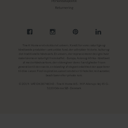
Persondatapolitik
Returnering
Tine K Home er et eksklusivt univers. Kendt for vores naturlige og
håndlavede produkter samt unikke fund, der udtrykker historie, kultur og
det traditionelle håndværk. Et univers, der repræsenterer designs hvor
materialerne er naturligt fremskaffet - Europa, Asien og Afrika - håndlavet
af mesterhåndværkere, der videregiver deres færdigheder fra en
generation til den næste, en blanding af elegant enkelthed der appellerer
til dine sanser. Find inspiration, uanset om det er til hoteller, restauranter,
beach barer eller private rum.
© 2019 - VAT: DK38748343 - Tine K Home A/S - M.P. Allerups Vej 45 G -
5220 Odense SØ - Denmark