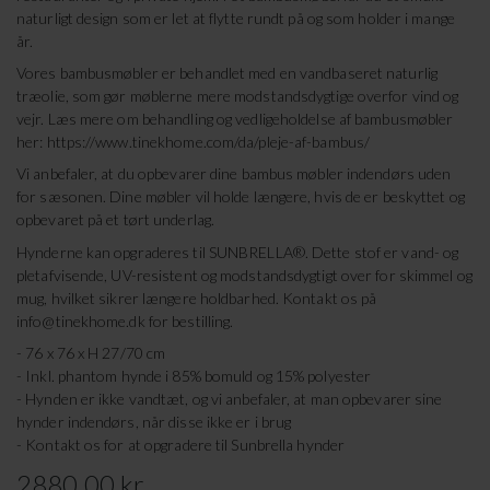
naturligt design som er let at flytte rundt på og som holder i mange
år.
Vores bambusmøbler er behandlet med en vandbaseret naturlig
træolie, som gør møblerne mere modstandsdygtige overfor vind og
vejr. Læs mere om behandling og vedligeholdelse af bambusmøbler
her: https://www.tinekhome.com/da/pleje-af-bambus/
Vi anbefaler, at du opbevarer dine bambus møbler indendørs uden
for sæsonen. Dine møbler vil holde længere, hvis de er beskyttet og
opbevaret på et tørt underlag.
Hynderne kan opgraderes til SUNBRELLA®. Dette stof er vand- og
pletafvisende, UV-resistent og modstandsdygtigt over for skimmel og
mug, hvilket sikrer længere holdbarhed. Kontakt os på
info@tinekhome.dk
for bestilling.
- 76 x 76 x H 27/70 cm
- Inkl. phantom hynde i 85% bomuld og 15% polyester
- Hynden er ikke vandtæt, og vi anbefaler, at man opbevarer sine
hynder indendørs, når disse ikke er i brug
- Kontakt os for at opgradere til Sunbrella hynder
2880.00 kr.