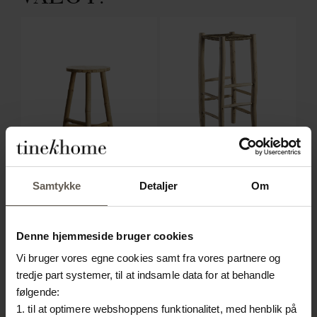
Samtykke
Detaljer
Om
BAMSTOOLH50
DOUM-BAR
P
 H
TABURET | BAMBUS | 50
BARSTOL | EUKALYPTUS
BØ
79
Denne hjemmeside bruger cookies
CM
TRÆ OG PALMEBLADE |
499,00
kr.
Vi bruger vores egne cookies samt fra vores partnere og
H 80 CM
tredje part systemer, til at indsamle data for at behandle
799,00
kr.
følgende:
1. til at optimere webshoppens funktionalitet, med henblik på