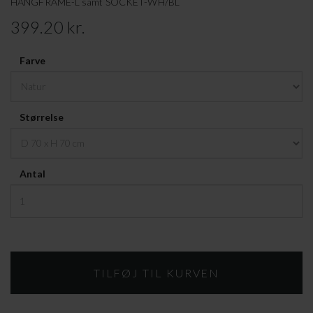
HANGFRAME-L samt SOCKET-WH/BL
399.20 kr.
Farve
Størrelse
Antal