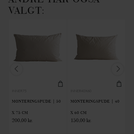
VALGT:
INNER75
INNER40X60
UN
MONTERINGSPUDE | 50
MONTERINGSPUDE | 40
H
UN
X 75 CM
X 60 CM
C
200,00
kr.
150,00
kr.
1