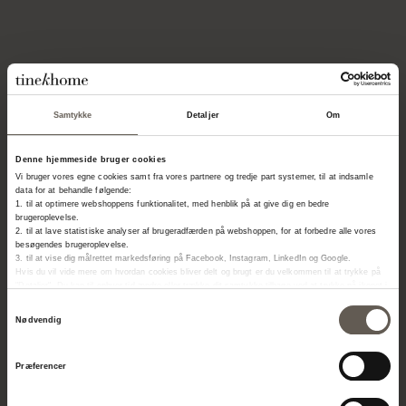
TINE K HOME
Om os
Samtykke
Detaljer
Om
Kontakt
Vores Butikker
Denne hjemmeside bruger cookies
Job
Vi bruger vores egne cookies samt fra vores partnere og tredje part systemer, til at indsamle
data for at behandle følgende:
Projekter
1. til at optimere webshoppens funktionalitet, med henblik på at give dig en bedre
brugeroplevelse.
Stories
2. til at lave statistiske analyser af brugeradfærden på webshoppen, for at forbedre alle vores
besøgendes brugeroplevelse.
FORHANDLER
3. til at vise dig målrettet markedsføring på Facebook, Instagram, LinkedIn og Google.
Hvis du vil vide mere om hvordan cookies bliver delt og brugt er du velkommen til at trykke på
"Detaljer". Du kan til enhver tid ændre eller trække dit samtykke tilbage ved at trykke på ikonet i
Bliv forhandler
bunden af venstre hjørne.
Samtykkevalg
Billedbank
Nødvendig
Handelsbetingelser
Præferencer
PRESSE