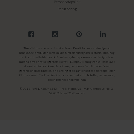
Persondatapolitik
Returnering
Tine K Home er et eksklusivt univers. Kendt for vores naturlige og
håndlavede produkter samt unikke fund, der udtrykker historie, kultur og
det traditionelle håndværk. Et univers, der repræsenterer designs hvor
materialerne er naturligt fremskaffet - Europa, Asien og Afrika - håndlavet
af mesterhåndværkere, der videregiver deres færdigheder fra en
generation til den næste, en blanding af elegant enkelthed der appellerer
til dine sanser. Find inspiration, uanset om det er til hoteller, restauranter,
beach barer eller private rum.
© 2019 - VAT: DK38748343 - Tine K Home A/S - M.P. Allerups Vej 45 G -
5220 Odense SØ - Denmark