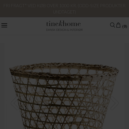
FRI FRAGT* VED KØB OVER 1000 KR. (ODD-SIZE PRODUKTER
UNDTAGET)
(0)
DANSK DESIGN & INTERIØR