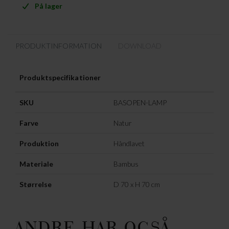
På lager
PRODUKTINFORMATION
DOWNLOAD
Produktspecifikationer
SKU
BASOPEN-LAMP
Farve
Natur
Produktion
Håndlavet
Materiale
Bambus
Størrelse
D 70 x H 70 cm
ANDRE HAR OGSÅ