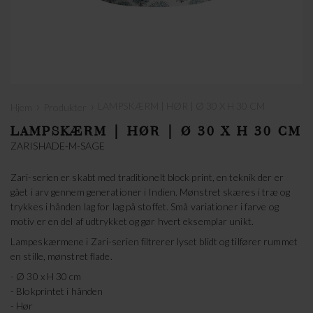
›
›
LAMPSKÆRM | HØR | Ø 30 X H 30 CM
Hjem
Produkter
LAMPSKÆRM | HØR | Ø 30 X H 30 CM
ZARISHADE-M-SAGE
Zari-serien er skabt med traditionelt block print, en teknik der er
gået i arv gennem generationer i Indien. Mønstret skæres i træ og
trykkes i hånden lag for lag på stoffet. Små variationer i farve og
motiv er en del af udtrykket og gør hvert eksemplar unikt.
Lampeskærmene i Zari-serien filtrerer lyset blidt og tilfører rummet
en stille, mønstret flade.
- Ø 30 x H 30 cm
- Blokprintet i hånden
- Hør