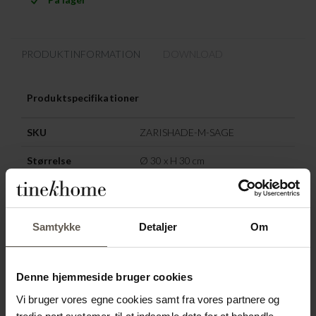
PRODUKTINFORMATION
DOWNLOAD
Produktspecifikationer
SKU
ZARISHADE-M-SAGE
Størrelse
Ø 30 x H 30 cm
Materiale
Hør
Farve
Sage
Samtykke
Detaljer
Om
Oprindelse
Indien
Denne hjemmeside bruger cookies
ANDRE HAR OGSÅ
Vi bruger vores egne cookies samt fra vores partnere og