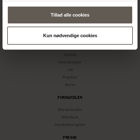
Tillad alle cookies
Kun nødvendige cookies
TINE K HOME
Om os
Kontakt
Vores Butikker
Job
Projekter
Stories
FORHANDLER
Bliv forhandler
Billedbank
Handelsbetingelser
PRESSE