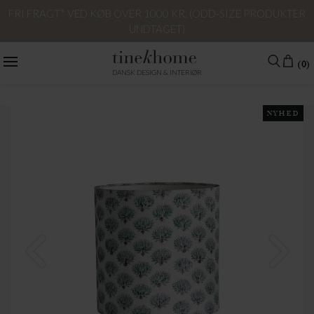
FRI FRAGT* VED KØB OVER 1000 KR. (ODD-SIZE PRODUKTER
UNDTAGET)
(0)
DANSK DESIGN & INTERIØR
NYHED