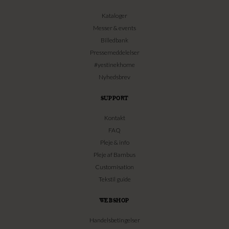
Kataloger
Messer & events
Billedbank
Pressemeddelelser
#yestinekhome
Nyhedsbrev
SUPPORT
Kontakt
FAQ
Pleje & info
Pleje af Bambus
Customisation
Tekstil guide
WEBSHOP
Handelsbetingelser