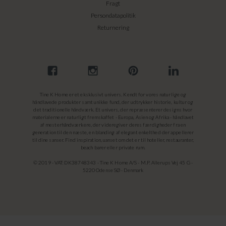
Fragt
Persondatapolitik
Returnering
Tine K Home er et eksklusivt univers. Kendt for vores naturlige og
håndlavede produkter samt unikke fund, der udtrykker historie, kultur og
det traditionelle håndværk. Et univers, der repræsenterer designs hvor
materialerne er naturligt fremskaffet - Europa, Asien og Afrika - håndlavet
af mesterhåndværkere, der videregiver deres færdigheder fra en
generation til den næste, en blanding af elegant enkelthed der appellerer
til dine sanser. Find inspiration, uanset om det er til hoteller, restauranter,
beach barer eller private rum.
© 2019 - VAT: DK38748343 - Tine K Home A/S - M.P. Allerups Vej 45 G -
5220 Odense SØ - Denmark