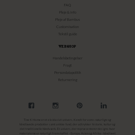
FAQ
Pleje & info
Pleje af Bambus
Customisation
Tekstil guide
WEBSHOP
Handelsbetingelser
Fragt
Persondatapolitik
Returnering
Tine K Home er et eksklusivt univers. Kendt for vores naturlige og
håndlavede produkter samt unikke fund, der udtrykker historie, kultur og
det traditionelle håndværk. Et univers, der repræsenterer designs hvor
materialerne er naturligt fremskaffet - Europa, Asien og Afrika - håndlavet