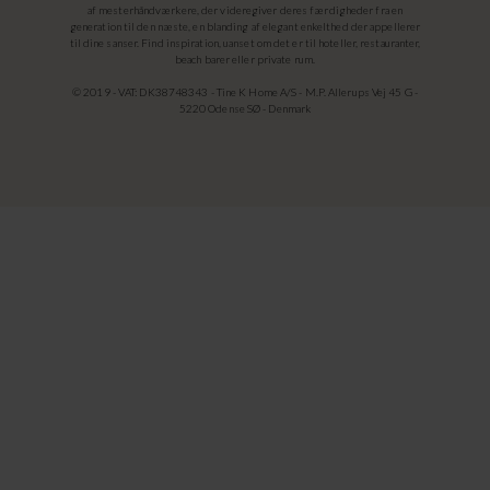
af mesterhåndværkere, der videregiver deres færdigheder fra en
generation til den næste, en blanding af elegant enkelthed der appellerer
til dine sanser. Find inspiration, uanset om det er til hoteller, restauranter,
beach barer eller private rum.
© 2019 - VAT: DK38748343 - Tine K Home A/S - M.P. Allerups Vej 45 G -
5220 Odense SØ - Denmark