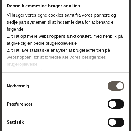
Denne hjemmeside bruger cookies
Vi bruger vores egne cookies samt fra vores partnere og
INNER75
INNER40X60
UN
tredje part systemer, til at indsamle data for at behandle
MONTERINGSPUDE | 50
MONTERINGSPUDE | 40
|
UN
følgende:
1. til at optimere webshoppens funktionalitet, med henblik på
X 75 CM
X 60 CM
C
at give dig en bedre brugeroplevelse.
200,00
kr.
150,00
kr.
60
2. til at lave statistiske analyser af brugeradfærden på
webshoppen, for at forbedre alle vores besøgendes
brugeroplevelse.
3. til at vise dig målrettet markedsføring på Facebook,
Instagram, LinkedIn og Google.
Samtykkevalg
Hvis du vil vide mere om hvordan cookies bliver delt og
Nødvendig
brugt er du velkommen til at trykke på "Detaljer". Du kan til
TINE K HOME
enhver tid ændre eller trække dit samtykke tilbage ved at
Præferencer
Om os
trykke på ikonet i bunden af venstre hjørne.
Kontakt
Vores Butikker
Statistik
Job