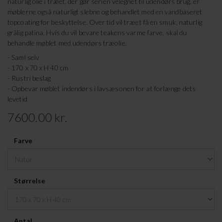
naturlig olie i træet, der gør serien velegnet til udendørs brug, er
møblerne også naturligt slebne og behandlet med en vandbaseret
topcoating for beskyttelse. Over tid vil træet få en smuk, naturlig
grålig patina. Hvis du vil bevare teakens varme farve, skal du
behandle møblet med udendørs træolie.
- Saml selv
- 170 x 70 x H 40 cm
- Rustri beslag
- Opbevar møblet indendørs i lavsæsonen for at forlænge dets
levetid
7600.00 kr.
Farve
Størrelse
Antal