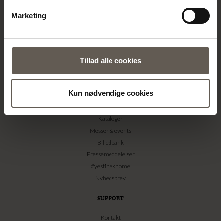
Projekter
Marketing
Stories
FORHANDLER
Bliv forhandler
Tillad alle cookies
Billedbank
Handelsbetingelser
Kun nødvendige cookies
PRESSE
Kataloger
Messer & events
Billedbank
Pressemeddelelser
#yestinekhome
Nyhedsbrev
SUPPORT
Kontakt