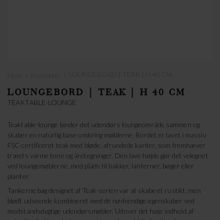
›
›
LOUNGEBORD | TEAK | H 40 CM
Hjem
Produkter
LOUNGEBORD | TEAK | H 40 CM
TEAKTABLE-LOUNGE
Teaktable-lounge binder det udendørs loungeområde sammen og
skaber en naturlig base omkring møblerne. Bordet er lavet i massiv
FSC-certificeret teak med bløde, afrundede kanter, som fremhæver
træets varme tone og åretegninger. Den lave højde gør det velegnet
ved loungemøblerne, med plads til bakker, lanterner, bøger eller
planter.
Tankerne bag designet af Teak-serien var at skabe et rustikt, men
blødt udseende kombineret med de nødvendige egenskaber ved
modstandsdygtige udendørsmøbler. Udover det høje indhold af