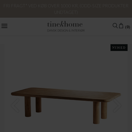
FRI FRAGT* VED KØB OVER 1000 KR. (ODD-SIZE PRODUKTER
UNDTAGET)
(0)
DANSK DESIGN & INTERIØR
NYHED