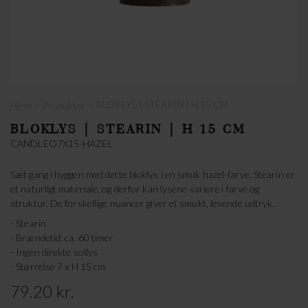
›
›
BLOKLYS | STEARIN | H 15 CM
Hjem
Produkter
BLOKLYS | STEARIN | H 15 CM
CANDLEO7X15-HAZEL
Sæt gang i hyggen med dette bloklys i en smuk hazel-farve. Stearin er
et naturligt materiale, og derfor kan lysene variere i farve og
struktur. De forskellige nuancer giver et smukt, levende udtryk.
- Stearin
- Brændetid: ca. 60 timer
- Ingen direkte sollys
- Størrelse 7 x H 15 cm
79.20 kr.