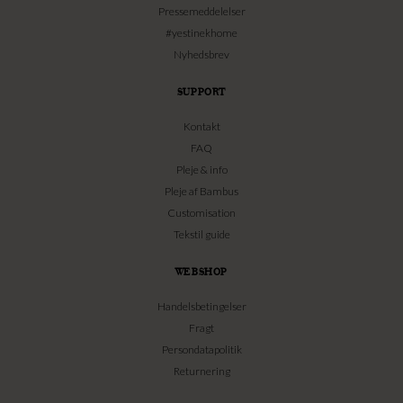
Pressemeddelelser
#yestinekhome
Nyhedsbrev
SUPPORT
Kontakt
FAQ
Pleje & info
Pleje af Bambus
Customisation
Tekstil guide
WEBSHOP
Handelsbetingelser
Fragt
Persondatapolitik
Returnering