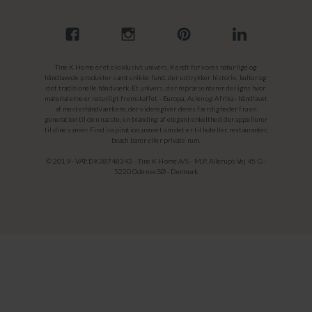
Tine K Home er et eksklusivt univers. Kendt for vores naturlige og
håndlavede produkter samt unikke fund, der udtrykker historie, kultur og
det traditionelle håndværk. Et univers, der repræsenterer designs hvor
materialerne er naturligt fremskaffet - Europa, Asien og Afrika - håndlavet
af mesterhåndværkere, der videregiver deres færdigheder fra en
generation til den næste, en blanding af elegant enkelthed der appellerer
til dine sanser. Find inspiration, uanset om det er til hoteller, restauranter,
beach barer eller private rum.
© 2019 - VAT: DK38748343 - Tine K Home A/S - M.P. Allerups Vej 45 G -
5220 Odense SØ - Denmark