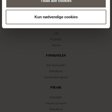
Tillad alle cookies
TINE K HOME
Om os
Kun nødvendige cookies
Kontakt
Vores Butikker
Job
Projekter
Stories
FORHANDLER
Bliv forhandler
Billedbank
Handelsbetingelser
PRESSE
Kataloger
Messer & events
Billedbank