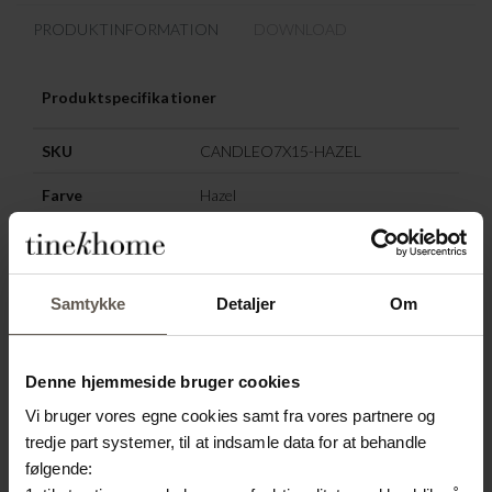
PRODUKTINFORMATION
DOWNLOAD
Produktspecifikationer
SKU
CANDLEO7X15-HAZEL
Farve
Hazel
Størrelse
7 x H 15 cm
Materiale
Stearin
Samtykke
Detaljer
Om
ANDRE HAR OGSÅ
Denne hjemmeside bruger cookies
VALGT:
Vi bruger vores egne cookies samt fra vores partnere og
tredje part systemer, til at indsamle data for at behandle
SPAR
50%
NYHED
følgende: