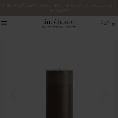
FRI FRAGT* VED KØB OVER 1000 KR. (ODD-SIZE PRODUKTER
UNDTAGET)
(0)
DANSK DESIGN & INTERIØR