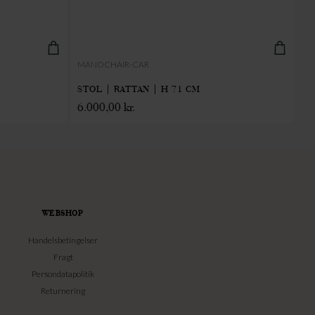
MANOCHAIR-CAR
BA
STOL | RATTAN | H 71 CM
TA
6.000,00
kr.
3
WEBSHOP
Handelsbetingelser
Fragt
Persondatapolitik
Returnering