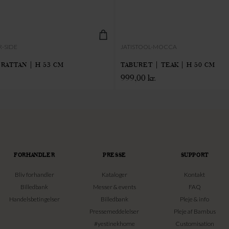
-SIDE
JATISTOOL-MOCCA
RATTAN | H 53 CM
TABURET | TEAK | H 50 CM
999,00
kr.
FORHANDLER
PRESSE
SUPPORT
Bliv forhandler
Kataloger
Kontakt
Billedbank
Messer & events
FAQ
Handelsbetingelser
Billedbank
Pleje & info
Pressemeddelelser
Pleje af Bambus
#yestinekhome
Customisation