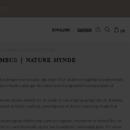
GET)
ENGLISH
/
DANISH
(0)
 | BAMBUS | NATURE HYNDE
MBUS | NATURE HYNDE
sk design med smukke, lige linjer til at skabe et hyggeligt loungeområde
lens brede sæde gør den ideel som loungemøbel med god plads til
vede og tapsamlede for at skabe et naturligt og ærligt udtryk. Bambus
nemt at flytte rundt på, samtidig med at det er robust og skabt til at
 og behagelig siddehynde samt en rygpude. Hynderne er fremstillet i et
 der er vandafvisende og har høj lysægthed. Indvendigt giver PU-skum