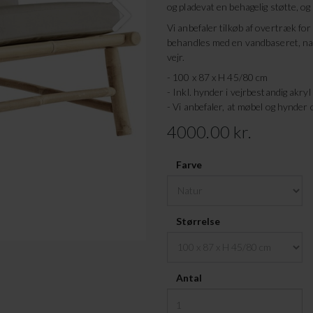
og pladevat en behagelig støtte, o
Vi anbefaler tilkøb af overtræk f
behandles med en vandbaseret, nat
vejr.
- 100 x 87 x H 45/80 cm
- Inkl. hynder i vejrbestandig akryl
- Vi anbefaler, at møbel og hynder 
4000.00 kr.
Farve
Størrelse
Antal