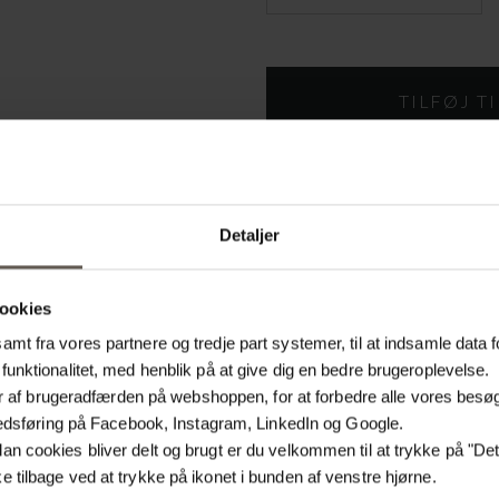
På lager
Detaljer
PRODUKTINFORMATION
ookies
Produktspecifikationer
mt fra vores partnere og tredje part systemer, til at indsamle data f
funktionalitet, med henblik på at give dig en bedre brugeroplevelse.
SKU
lyser af brugeradfærden på webshoppen, for at forbedre alle vores bes
arkedsføring på Facebook, Instagram, LinkedIn og Google.
Materiale
n cookies bliver delt og brugt er du velkommen til at trykke på "Detal
 tilbage ved at trykke på ikonet i bunden af venstre hjørne.
Størrelse