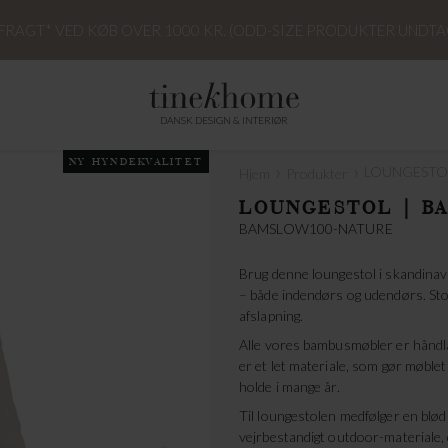
 FRAGT* VED KØB OVER 1000 KR. (ODD-SIZE PRODUKTER UNDTA
DANSK DESIGN & INTERIØR
NY HYNDEKVALITET
›
›
LOUNGESTOL
Hjem
Produkter
LOUNGESTOL | BA
BAMSLOW100-NATURE
Brug denne loungestol i skandinavi
– både indendørs og udendørs. Sto
afslapning.
Alle vores bambusmøbler er håndla
er et let materiale, som gør møblet 
holde i mange år.
Til loungestolen medfølger en blød
vejrbestandigt outdoor-materiale,