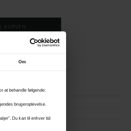
Om
DOWNLOAD
PLEJE AF BAMBUS
or at behandle følgende:
BAMSLOW100-NATURE
øgendes brugeroplevelse.
Bambus
jer". Du kan til enhver tid
100 x 87 x H 45/80 cm