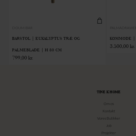
DOUM-BAR
PALMADRAWER
CM
BARSTOL | EUKALYPTUS TRÆ OG
KOMMODE | 
3.500,00
kr.
PALMEBLADE | H 80 CM
799,00
kr.
TINE K HOME
Om os
Kontakt
Vores Butikker
Job
Projekter