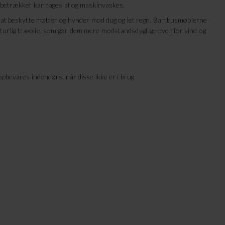
g betrækket kan tages af og maskinvaskes.
or at beskytte møbler og hynder mod dug og let regn. Bambusmøblerne
urlig træolie, som gør dem mere modstandsdygtige over for vind og
opbevares indendørs, når disse ikke er i brug