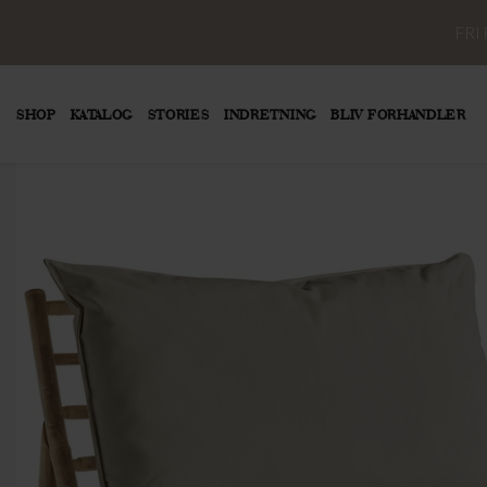
FRI
SHOP
KATALOG
STORIES
INDRETNING
BLIV FORHANDLER