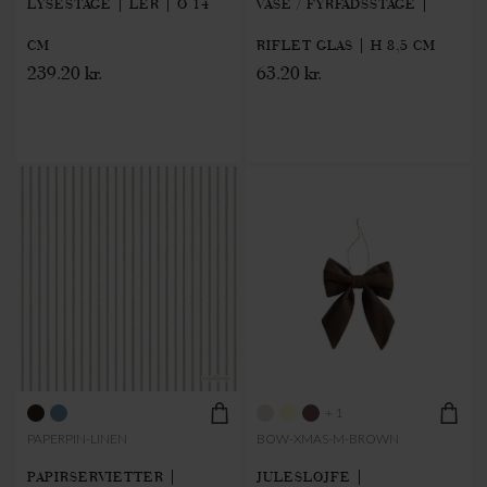
LYSESTAGE | LER | Ø 14
VASE / FYRFADSSTAGE |
CM
RIFLET GLAS | H 8,5 CM
239.20 kr.
63.20 kr.
+ 1
PAPERPIN-LINEN
BOW-XMAS-M-BROWN
PAPIRSERVIETTER |
JULESLØJFE |