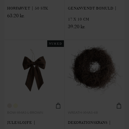
HØRFARVET | 50 STK
GENANVENDT BOMULD |
63.20 kr.
17 X 10 CM
39.20 kr.
NYHED
BOW-XMAS-L-BROWN
WREATH-XMAS-48
JULESLØJFE |
DEKORATIONSKRANS |