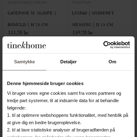
BOWMINIBAG-CREAM
TWISTTRAY
GAVEPOSE M. SLØJFE |
LYSFAD | OXIDERET
BOMULD | H 20 CM
MESSING | D 15 CM
111.20 kr.
159.20 kr.
Samtykke
Detaljer
Om
Denne hjemmeside bruger cookies
Vi bruger vores egne cookies samt fra vores partnere og
tredje part systemer, til at indsamle data for at behandle
følgende:
1. til at optimere webshoppens funktionalitet, med henblik på
at give dig en bedre brugeroplevelse.
2. til at lave statistiske analyser af brugeradfærden på
MATA-VASE-L
CAROWRAP-10-HAZEL