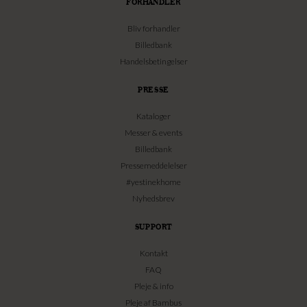
FORHANDLER
Bliv forhandler
Billedbank
Handelsbetingelser
PRESSE
Kataloger
Messer & events
Billedbank
Pressemeddelelser
#yestinekhome
Nyhedsbrev
SUPPORT
Kontakt
FAQ
Pleje & info
Pleje af Bambus