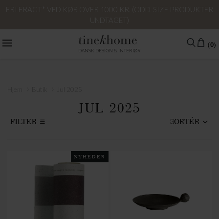
FRI FRAGT* VED KØB OVER 1000 KR. (ODD-SIZE PRODUKTER
UNDTAGET)
(0)
DANSK DESIGN & INTERIØR
›
›
Hjem
Butik
Jul 2025
JUL 2025
FILTER
SORTÉR
NYHEDER