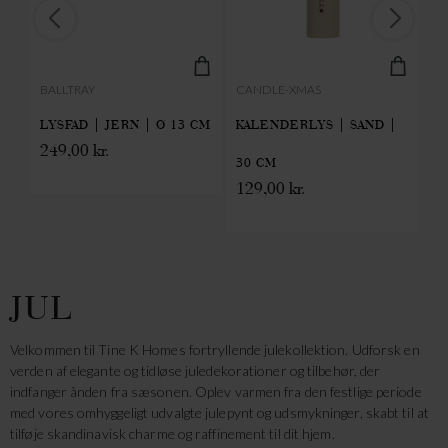
BALLTRAY
CANDLE-XMAS
CA
 |
LYSFAD | JERN | Ø 13 CM
KALENDERLYS | SAND |
K
249,00
kr.
30 CM
3
129,00
kr.
39
JUL
Velkommen til Tine K Homes fortryllende julekollektion. Udforsk en
verden af elegante og tidløse juledekorationer og tilbehør, der
indfanger ånden fra sæsonen. Oplev varmen fra den festlige periode
med vores omhyggeligt udvalgte julepynt og udsmykninger, skabt til at
tilføje skandinavisk charme og raffinement til dit hjem.