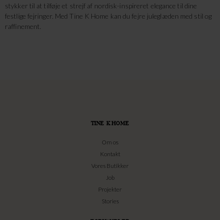
stykker til at tilføje et strejf af nordisk-inspireret elegance til dine
festlige fejringer. Med Tine K Home kan du fejre juleglæden med stil og
raffinement.
TINE K HOME
Om os
Kontakt
Vores Butikker
Job
Projekter
Stories