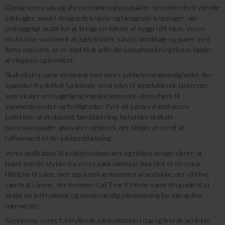
Opdag vores udvalg af essentielle juleprodukter, herunder fortryllende
julekugler, smukt designede kranse og fængende lysestager, alle
omhyggeligt skabt for at bringe en følelse af hygge i dit hjem. Vores
eksklusive sortiment af juletekstiler, såsom bordduge og puder med
flotte mønstre, er er med til at løfte din juleudsmykning til nye højder
af elegance og komfort.
Skab ekstra varm stemning med vores julebelysningsmuligheder, der
spænder fra delikat funklende stearinlys til iøjnefaldende lanterner,
som skaber en hyggelig og imødekommende atmosfære til
sammenkomster og festligheder. Pynt dit julebord med vores
kollektion af eksklusivt borddækning, herunder delikate
porcelænsplader, glasvarer og bestik, der tilføjer et strejf af
raffinement til din juleborddækning.
Vores dedikation til kvalitetshåndværk og tidløst design sikrer, at
hvert eneste stykke fra vores julekollektion ikke blot er en smuk
tilføjelse til julen, men også en kærkommen arvestykke, der vil blive
værdsat i årene, der kommer. Lad Tine K Home være din guide til at
skabe en fortryllende og mindeværdig julestemning for dig og dine
nærmeste.
Gennemse vores fortryllende julekollektion i dag og find de perfekte