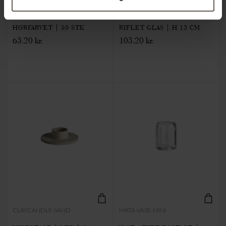
PAPIRSERVIETTER |
VASE / FYRFADSSTAGE |
HØRFARVET | 50 STK
RIFLET GLAS | H 13 CM
63.20 kr.
103.20 kr.
CLAYCANDLE-SAND
MATA-VASE-MINI