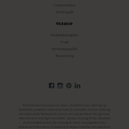
Customisation
Tekstil guide
WEBSHOP
Handelsbetingelser
Fragt
Persondatapolitik
Returnering
Tine K Home er et eksklusivt univers. Kendt for vores naturlige og
håndlavede produkter samt unikke fund, der udtrykker historie, kultur og
det traditionelle håndværk. Et univers, der repræsenterer designs hvor
materialerne er naturligt fremskaffet - Europa, Asien og Afrika - håndlavet
af mesterhåndværkere, der videregiver deres færdigheder fra en
generation til den næste, en blanding af elegant enkelthed der appellerer