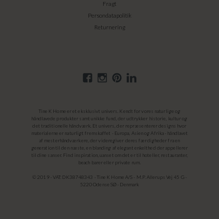
Fragt
Persondatapolitik
Returnering
Tine K Home er et eksklusivt univers. Kendt for vores naturlige og
håndlavede produkter samt unikke fund, der udtrykker historie, kultur og
det traditionelle håndværk. Et univers, der repræsenterer designs hvor
materialerne er naturligt fremskaffet - Europa, Asien og Afrika - håndlavet
af mesterhåndværkere, der videregiver deres færdigheder fra en
generation til den næste, en blanding af elegant enkelthed der appellerer
til dine sanser. Find inspiration, uanset om det er til hoteller, restauranter,
beach barer eller private rum.
© 2019 - VAT: DK38748343 - Tine K Home A/S - M.P. Allerups Vej 45 G -
5220 Odense SØ - Denmark