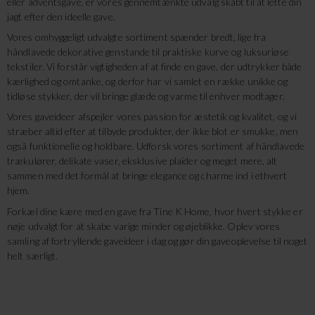
eller adventsgave, er vores gennemtænkte udvalg skabt til at lette din
jagt efter den ideelle gave.
Vores omhyggeligt udvalgte sortiment spænder bredt, lige fra
håndlavede dekorative genstande til praktiske kurve og luksuriøse
tekstiler. Vi forstår vigtigheden af at finde en gave, der udtrykker både
kærlighed og omtanke, og derfor har vi samlet en række unikke og
tidløse stykker, der vil bringe glæde og varme til enhver modtager.
Vores gaveideer afspejler vores passion for æstetik og kvalitet, og vi
stræber altid efter at tilbyde produkter, der ikke blot er smukke, men
også funktionelle og holdbare. Udforsk vores sortiment af håndlavede
trækulører, delikate vaser, eksklusive plaider og meget mere, alt
sammen med det formål at bringe elegance og charme ind i ethvert
hjem.
Forkæl dine kære med en gave fra Tine K Home, hvor hvert stykke er
nøje udvalgt for at skabe varige minder og øjeblikke. Oplev vores
samling af fortryllende gaveideer i dag og gør din gaveoplevelse til noget
helt særligt.