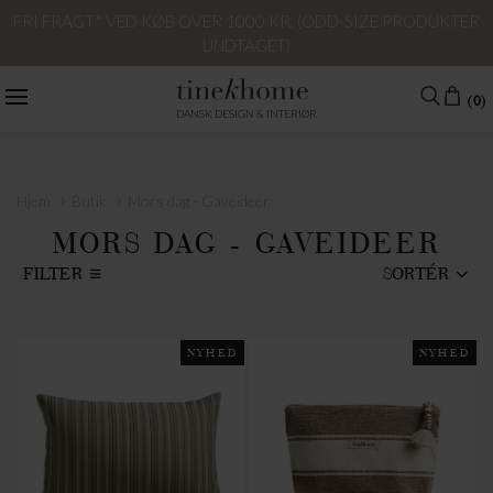
FRI FRAGT* VED KØB OVER 1000 KR. (ODD-SIZE PRODUKTER
UNDTAGET)
(0)
DANSK DESIGN & INTERIØR
›
›
Hjem
Butik
Mors dag - Gaveideer
MORS DAG - GAVEIDEER
FILTER
SORTÉR
NYHED
NYHED