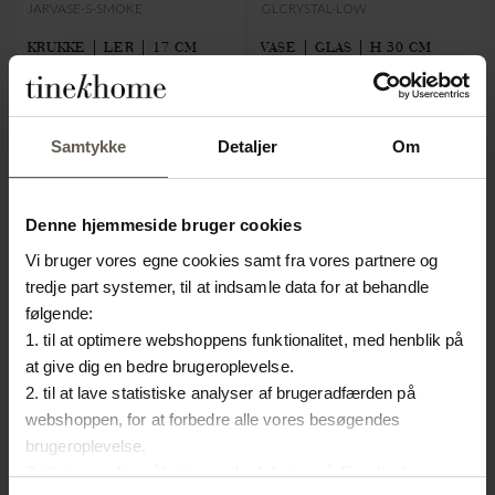
JARVASE-S-SMOKE
GLCRYSTAL-LOW
KRUKKE | LER | 17 CM
VASE | GLAS | H 30 CM
239.20 kr.
639.20 kr.
Samtykke
Detaljer
Om
Denne hjemmeside bruger cookies
Vi bruger vores egne cookies samt fra vores partnere og
tredje part systemer, til at indsamle data for at behandle
følgende:
1. til at optimere webshoppens funktionalitet, med henblik på
at give dig en bedre brugeroplevelse.
2. til at lave statistiske analyser af brugeradfærden på
webshoppen, for at forbedre alle vores besøgendes
brugeroplevelse.
3. til at vise dig målrettet markedsføring på Facebook,
STAYQUILT260-SAND
PUREPASTAO38-WHITE