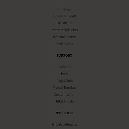
Kataloger
Messer & events
Billedbank
Pressemeddelelser
#yestinekhome
Nyhedsbrev
SUPPORT
Kontakt
FAQ
Pleje & info
Pleje af Bambus
Customisation
Tekstil guide
WEBSHOP
Handelsbetingelser