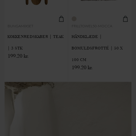
BUNGAMIXSET
FRILLTOWEL50-MOCCA
KØKKENREDSKABER | TEAK
HÅNDKLÆDE |
| 3 STK
BOMULDSFROTTÉ | 50 X
199.20 kr.
100 CM
199.20 kr.