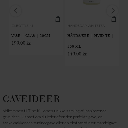
GLBOTTLE-M
HANDSOAP-WHITETEA
M
VASE | GLAS | 20CM
HÅNDSÆBE | HVID TE |
T
199,00
kr.
500 ML
G
149,00
kr.
23
1
GAVEIDEER
Velkommen til Tine K Homes unikke samling af inspirerende
gaveideer! Uanset om du leder efter den perfekte gave, en
tankevækkende værtindegave eller en ekstraordinær mandelgave