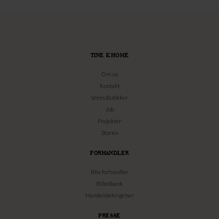
TINE K HOME
Om os
Kontakt
Vores Butikker
Job
Projekter
Stories
FORHANDLER
Bliv forhandler
Billedbank
Handelsbetingelser
PRESSE