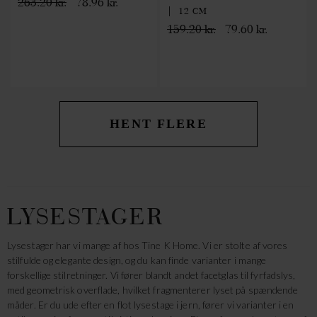
263.20 kr.
78.96 kr.
| 12 CM
159.20 kr.
79.60 kr.
HENT FLERE
LYSESTAGER
Lysestager har vi mange af hos Tine K Home. Vi er stolte af vores
stilfulde og elegante design, og du kan finde varianter i mange
forskellige stilretninger. Vi fører blandt andet facetglas til fyrfadslys,
med geometrisk overflade, hvilket fragmenterer lyset på spændende
måder. Er du ude efter en flot lysestage i jern, fører vi varianter i en