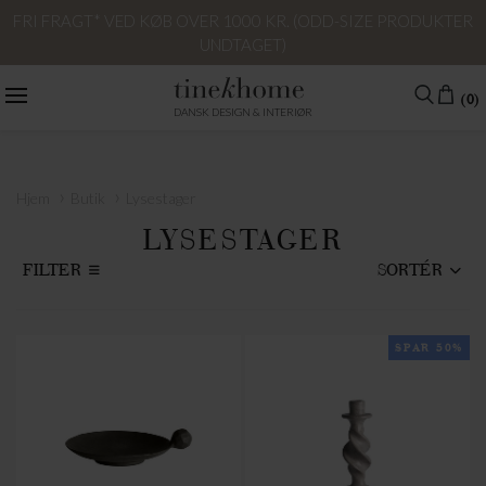
FRI FRAGT* VED KØB OVER 1000 KR. (ODD-SIZE PRODUKTER
UNDTAGET)
(0)
DANSK DESIGN & INTERIØR
›
›
Hjem
Butik
Lysestager
LYSESTAGER
FILTER
SORTÉR
SPAR 50%