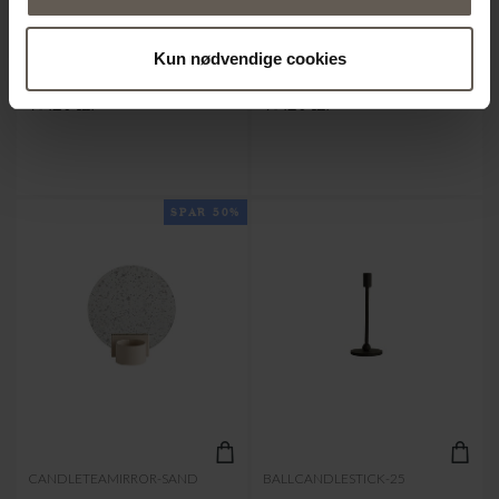
FYRFADSSTAGE | GLAS | H
LYSESTAGE | GLASERET
Kun nødvendige cookies
10 CM
LER | H 10 CM
79.20 kr.
79.20 kr.
SPAR 50%
CANDLETEAMIRROR-SAND
BALLCANDLESTICK-25