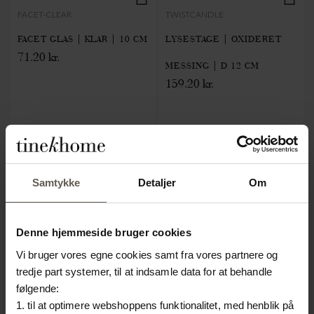
FACET-CLEAR
TWISTCANDLE
FACET GLAS | KLAR | 10 CM
LYSESTAGE | OXIDERET
71.20 kr.
MESSING | D 12 CM
159.20 kr.
SPAR 70%
Samtykke
Detaljer
Om
Denne hjemmeside bruger cookies
Vi bruger vores egne cookies samt fra vores partnere og
tredje part systemer, til at indsamle data for at behandle
følgende:
1. til at optimere webshoppens funktionalitet, med henblik på