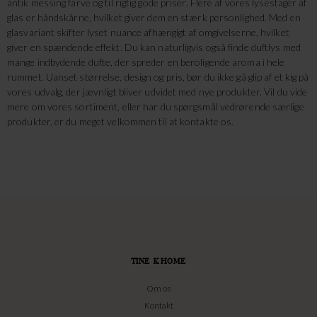
antik messing farve og til rigtig gode priser. Flere af vores lysestager af
glas er håndskårne, hvilket giver dem en stærk personlighed. Med en
glasvariant skifter lyset nuance afhængigt af omgivelserne, hvilket
giver en spændende effekt. Du kan naturligvis også finde duftlys med
mange indbydende dufte, der spreder en beroligende aroma i hele
rummet. Uanset størrelse, design og pris, bør du ikke gå glip af et kig på
vores udvalg, der jævnligt bliver udvidet med nye produkter. Vil du vide
mere om vores sortiment, eller har du spørgsmål vedrørende særlige
produkter, er du meget velkommen til at kontakte os.
TINE K HOME
Om os
Kontakt