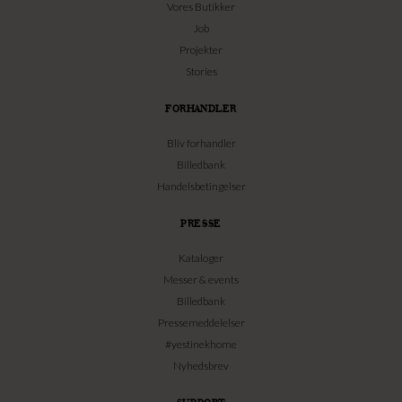
Vores Butikker
Job
Projekter
Stories
FORHANDLER
Bliv forhandler
Billedbank
Handelsbetingelser
PRESSE
Kataloger
Messer & events
Billedbank
Pressemeddelelser
#yestinekhome
Nyhedsbrev