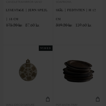
CANDLETEAMIRROR-SAND
SOAPBOWL
LYSESTAGE | JERN/SPEJL
SKÅL | FEDTSTEN | H 12
| 18 CM
CM
175.20 kr.
87.60 kr.
319.20 kr.
159.60 kr.
NYHED
WALL-DECO-NATURE
POT-ANTIK-TRAY