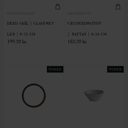
ROCOBOWLO20
MANORING-M
DEKO-SKÅL | GLASERET
VÆGDEKORATION
LER | Ø 20 CM
| RATTAN | Ø 50 CM
199.20 kr.
183.20 kr.
NYHED
NYHED