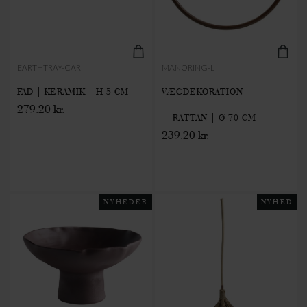
EARTHTRAY-CAR
MANORING-L
FAD | KERAMIK | H 5 CM
VÆGDEKORATION
279.20 kr.
| RATTAN | Ø 70 CM
239.20 kr.
NYHEDER
NYHED