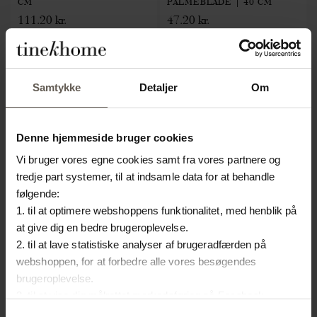
CM
PALMEBLADE | 40 CM
111.20 kr.
47.20 kr.
Samtykke
Detaljer
Om
Denne hjemmeside bruger cookies
Vi bruger vores egne cookies samt fra vores partnere og
tredje part systemer, til at indsamle data for at behandle
følgende:
1. til at optimere webshoppens funktionalitet, med henblik på
at give dig en bedre brugeroplevelse.
2. til at lave statistiske analyser af brugeradfærden på
SLOWCANDLE-M
DUSTGLITTER
webshoppen, for at forbedre alle vores besøgendes
brugeroplevelse.
LYSESTAGE | KRYSTAL | 12
GLITTER | SØLV | 71 GRAM
3. til at vise dig målrettet markedsføring på Facebook,
71.20 kr.
CM
Instagram, LinkedIn og Google.