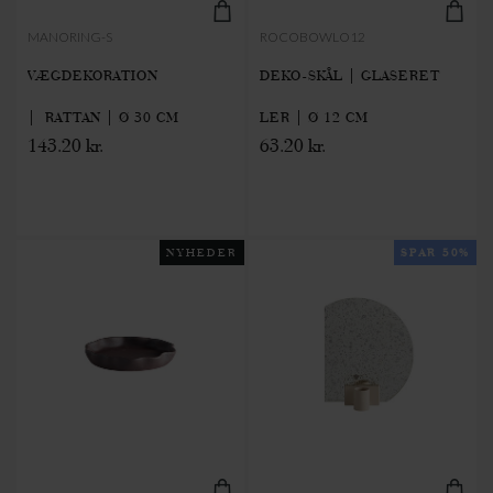
MANORING-S
ROCOBOWLO12
VÆGDEKORATION
DEKO-SKÅL | GLASERET
| RATTAN | Ø 30 CM
LER | Ø 12 CM
143.20 kr.
63.20 kr.
NYHEDER
SPAR 50%