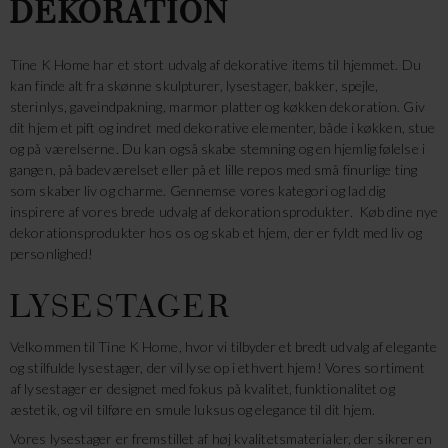
DEKORATION
Tine K Home har et stort udvalg af dekorative items til hjemmet. Du
kan finde alt fra skønne skulpturer, lysestager, bakker, spejle,
sterinlys, gaveindpakning, marmor platter og køkken dekoration. Giv
dit hjem et pift og indret med dekorative elementer, både i køkken, stue
og på værelserne. Du kan også skabe stemning og en hjemlig følelse i
gangen, på badeværelset eller på et lille repos med små finurlige ting
som skaber liv og charme. Gennemse vores kategori og lad dig
inspirere af vores brede udvalg af dekorationsprodukter. Køb dine nye
dekorationsprodukter hos os og skab et hjem, der er fyldt med liv og
personlighed!
LYSESTAGER
Velkommen til Tine K Home, hvor vi tilbyder et bredt udvalg af elegante
og stilfulde lysestager, der vil lyse op i ethvert hjem! Vores sortiment
af lysestager er designet med fokus på kvalitet, funktionalitet og
æstetik, og vil tilføre en smule luksus og elegance til dit hjem.
Vores lysestager er fremstillet af høj kvalitetsmaterialer, der sikrer en