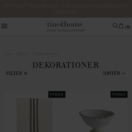
FRI FRAGT* VED KØB OVER 1000 KR. (ODD-SIZE PRODUKTER
UNDTAGET)
(0)
DANSK DESIGN & INTERIØR
›
›
Hjem
Butik
Dekorationer
DEKORATIONER
FILTER
SORTÉR
NYHED
NYHED