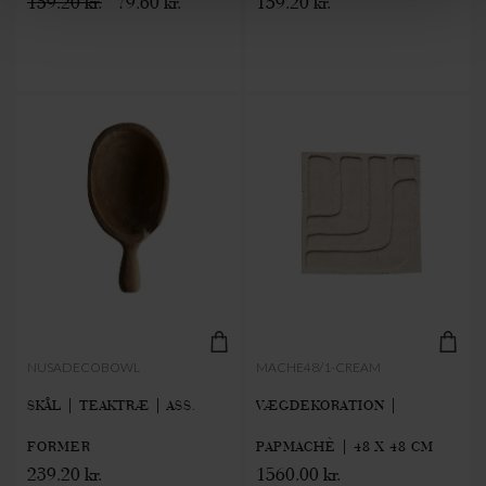
159.20 kr.
79.60 kr.
159.20 kr.
NUSADECOBOWL
MACHE48/1-CREAM
SKÅL | TEAKTRÆ | ASS.
VÆGDEKORATION |
FORMER
PAPMACHÈ | 48 X 48 CM
239.20 kr.
1560.00 kr.