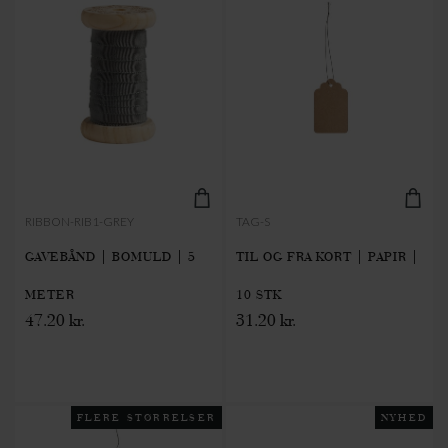
RIBBON-RIB1-GREY
TAG-S
GAVEBÅND | BOMULD | 5
TIL OG FRA KORT | PAPIR |
METER
10 STK
47.20 kr.
31.20 kr.
FLERE STØRRELSER
NYHED