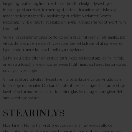
langvarig kvalitet og finish. Vi har et bredt udvalg af lysestager i
forskellige størrelser, former og stilarter - fra minimalistiske og
moderne lysestager til klassiske og rustikke varianter. Vores
lysestager vil bidrage til at skabe en hyggelig atmosfære i ethvert rum i
hjemmet.
Vores lysestager er også perfekte som gaver til venner og familie. De
vil sætte pris på en elegant lysestage, der vil bidrage til at gøre deres
hjem endnu mere komfortabelt og indbydende.
Så hvis du leder efter en stilfuld og funktionel lysestage, der vil tilføje
en ekstra touch af elegance og hygge til dit hjem, så tag et kig på vores
udvalg af lysestager.
Vi har et stort udvalg af lysestager til både kronelys og fyrfadslys, i
forskellige materialer. Du kan få autentiske ler stager, bastante stager
lavet af naturmaterialer eller feminine glas lysestager som giver det
smukkeste genskær.
STEARINLYS
Hos Tine K Home har vi et bredt udvalg af smukke og stilfulde
stearinlys, der vil tilføre ethvert rum en hyggelig atmosfære. Vores