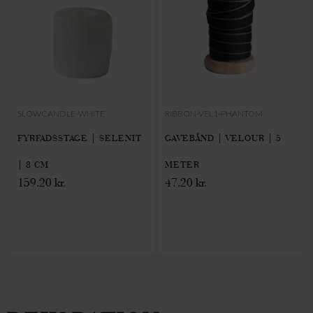
SLOWCANDLE-WHITE
RIBBON-VEL1-PHANTOM
FYRFADSSTAGE | SELENIT
GAVEBÅND | VELOUR | 5
| 8 CM
METER
159.20 kr.
47.20 kr.