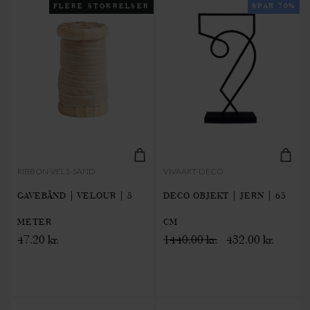
FLERE STØRRELSER
SPAR 70%
RIBBON-VEL1-SAND
VIVAART-DECO
GAVEBÅND | VELOUR | 5
DECO OBJEKT | JERN | 65
METER
CM
47.20 kr.
1440.00 kr.
432.00 kr.