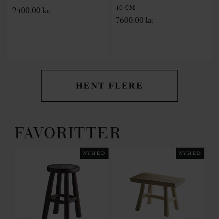
40 CM
2400.00 kr.
7600.00 kr.
HENT FLERE
FAVORITTER
HED
NYHED
NYHED