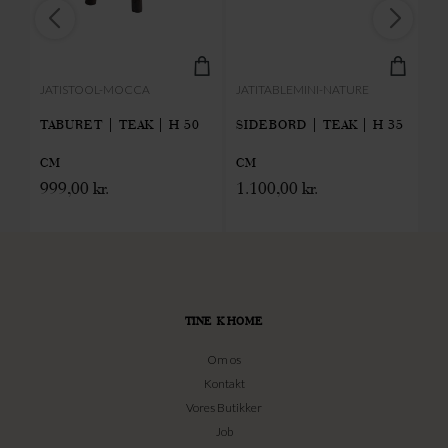
JATISTOOL-MOCCA
JATITABLEMINI-NATURE
JA
CM
TABURET | TEAK | H 50
SIDEBORD | TEAK | H 35
BÆ
CM
CM
C
999,00
kr.
1.100,00
kr.
1.
TINE K HOME
Om os
Kontakt
Vores Butikker
Job