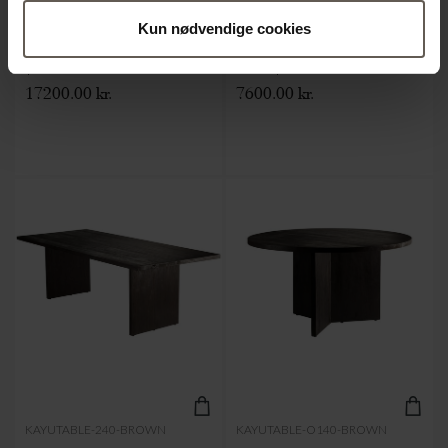
Kun nødvendige cookies
BORD | GENANVENDT TEAK
BÆNK | GENANVENDT
| Ø 140 CM
TEAK | 220 X H 45 CM
17200.00 kr.
7600.00 kr.
KAYUTABLE-240-BROWN
KAYUTABLE-O140-BROWN