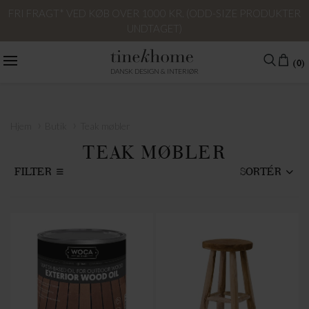
FRI FRAGT* VED KØB OVER 1000 KR. (ODD-SIZE PRODUKTER
UNDTAGET)
(0)
DANSK DESIGN & INTERIØR
›
›
Hjem
Butik
Teak møbler
TEAK MØBLER
FILTER
SORTÉR