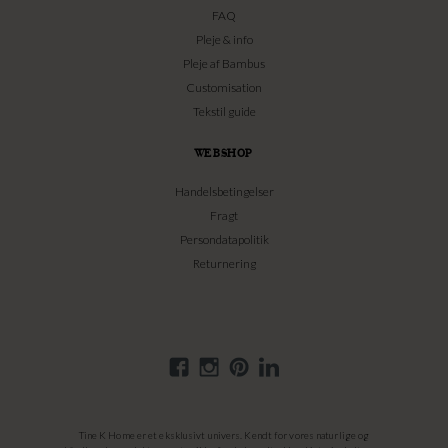
FAQ
Pleje & info
Pleje af Bambus
Customisation
Tekstil guide
WEBSHOP
Handelsbetingelser
Fragt
Persondatapolitik
Returnering
Tine K Home er et eksklusivt univers. Kendt for vores naturlige og