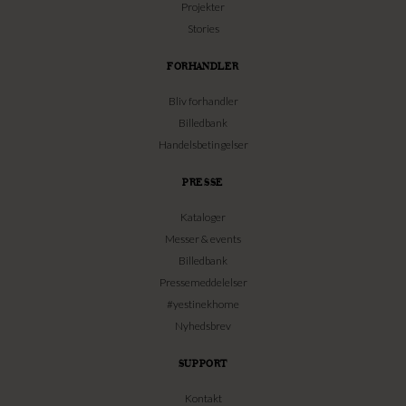
Projekter
Stories
FORHANDLER
Bliv forhandler
Billedbank
Handelsbetingelser
PRESSE
Kataloger
Messer & events
Billedbank
Pressemeddelelser
#yestinekhome
Nyhedsbrev
SUPPORT
Kontakt