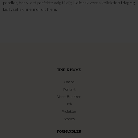
pendler, har vi det perfekte valg til dig. Udforsk vores kollektion i dag og
lad lyset skinne ind i dit hjem.
TINE K HOME
Om os
Kontakt
Vores Butikker
Job
Projekter
Stories
FORHANDLER