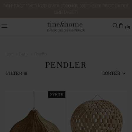
FRI FRAGT* VED KØB OVER 1000 KR. (ODD-SIZE PRODUKTER
UNDTAGET)
(0)
DANSK DESIGN & INTERIØR
›
›
Hjem
Butik
Pendler
PENDLER
FILTER
SORTÉR
NYHED