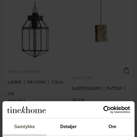
HANGLANTERN-8S
HANGTUBE
LAMPE | MESSING | 22X36
LAMPESKÆRM | RATTAN |
CM
30 CM
880.00 kr.
600.00 kr.
Samtykke
Detaljer
Om