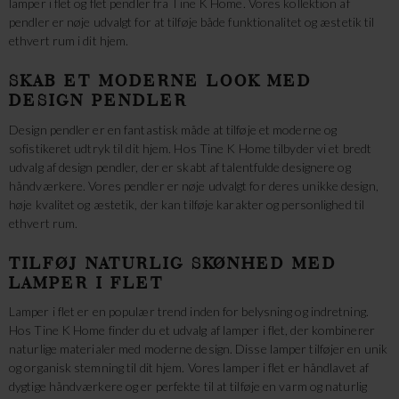
lamper i flet og flet pendler fra Tine K Home. Vores kollektion af
pendler er nøje udvalgt for at tilføje både funktionalitet og æstetik til
ethvert rum i dit hjem.
SKAB ET MODERNE LOOK MED
DESIGN PENDLER
Design pendler er en fantastisk måde at tilføje et moderne og
sofistikeret udtryk til dit hjem. Hos Tine K Home tilbyder vi et bredt
udvalg af design pendler, der er skabt af talentfulde designere og
håndværkere. Vores pendler er nøje udvalgt for deres unikke design,
høje kvalitet og æstetik, der kan tilføje karakter og personlighed til
ethvert rum.
TILFØJ NATURLIG SKØNHED MED
LAMPER I FLET
Lamper i flet er en populær trend inden for belysning og indretning.
Hos Tine K Home finder du et udvalg af lamper i flet, der kombinerer
naturlige materialer med moderne design. Disse lamper tilføjer en unik
og organisk stemning til dit hjem. Vores lamper i flet er håndlavet af
dygtige håndværkere og er perfekte til at tilføje en varm og naturlig