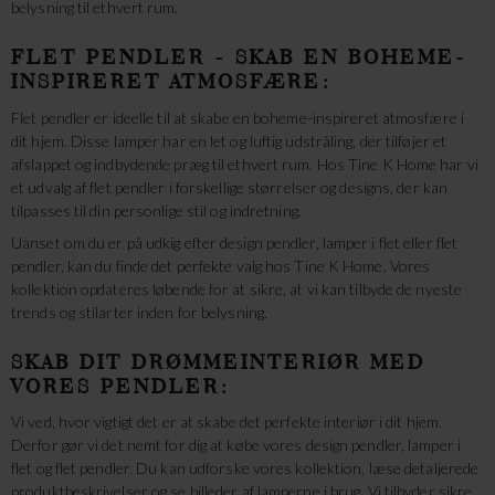
belysning til ethvert rum.
FLET PENDLER - SKAB EN BOHEME-
INSPIRERET ATMOSFÆRE:
Flet pendler er ideelle til at skabe en boheme-inspireret atmosfære i
dit hjem. Disse lamper har en let og luftig udstråling, der tilføjer et
afslappet og indbydende præg til ethvert rum. Hos Tine K Home har vi
et udvalg af flet pendler i forskellige størrelser og designs, der kan
tilpasses til din personlige stil og indretning.
Uanset om du er på udkig efter design pendler, lamper i flet eller flet
pendler, kan du finde det perfekte valg hos Tine K Home. Vores
kollektion opdateres løbende for at sikre, at vi kan tilbyde de nyeste
trends og stilarter inden for belysning.
SKAB DIT DRØMMEINTERIØR MED
VORES PENDLER:
Vi ved, hvor vigtigt det er at skabe det perfekte interiør i dit hjem.
Derfor gør vi det nemt for dig at købe vores design pendler, lamper i
flet og flet pendler. Du kan udforske vores kollektion, læse detaljerede
produktbeskrivelser og se billeder af lamperne i brug. Vi tilbyder sikre