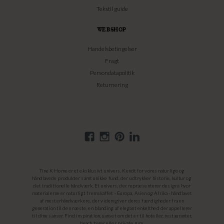
Tekstil guide
WEBSHOP
Handelsbetingelser
Fragt
Persondatapolitik
Returnering
Tine K Home er et eksklusivt univers. Kendt for vores naturlige og
håndlavede produkter samt unikke fund, der udtrykker historie, kultur og
det traditionelle håndværk. Et univers, der repræsenterer designs hvor
materialerne er naturligt fremskaffet - Europa, Asien og Afrika - håndlavet
af mesterhåndværkere, der videregiver deres færdigheder fra en
generation til den næste, en blanding af elegant enkelthed der appellerer
til dine sanser. Find inspiration, uanset om det er til hoteller, restauranter,
beach barer eller private rum.