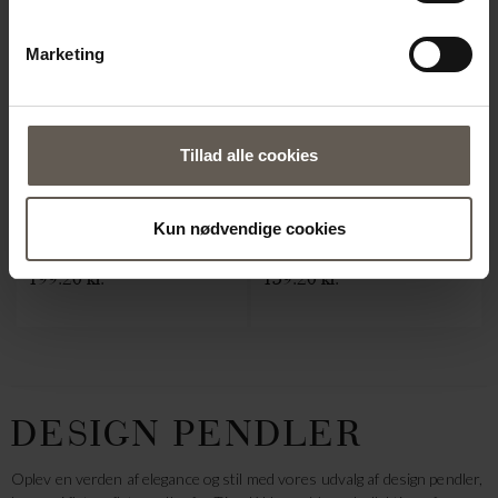
Marketing
Tillad alle cookies
BASOPEN-HIGH
BASOPEN-S
MARKEDSKURV | BAMBUS |
MARKEDSKURV | BAMBUS |
Kun nødvendige cookies
40 CM
28 CM
199.20 kr.
159.20 kr.
DESIGN PENDLER
Oplev en verden af elegance og stil med vores udvalg af design pendler,