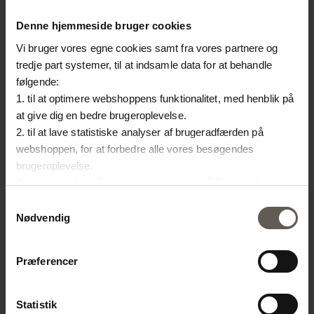
Denne hjemmeside bruger cookies
Vi bruger vores egne cookies samt fra vores partnere og
tredje part systemer, til at indsamle data for at behandle
følgende:
1. til at optimere webshoppens funktionalitet, med henblik på
at give dig en bedre brugeroplevelse.
HANGFRILL-M
2. til at lave statistiske analyser af brugeradfærden på
BASOPEN-LAMP
webshoppen, for at forbedre alle vores besøgendes
LAMPESKÆRM |
brugeroplevelse.
MARKEDSKURV | BAMBUS |
PALMEBLADE | 45 CM
3. til at vise dig målrettet markedsføring på Facebook,
70 CM
479.20 kr.
Instagram, LinkedIn og Google.
Samtykkevalg
399.20 kr.
Hvis du vil vide mere om hvordan cookies bliver delt og
Nødvendig
brugt er du velkommen til at trykke på "Detaljer". Du kan til
enhver tid ændre eller trække dit samtykke tilbage ved at
Præferencer
trykke på ikonet i bunden af venstre hjørne.
Statistik