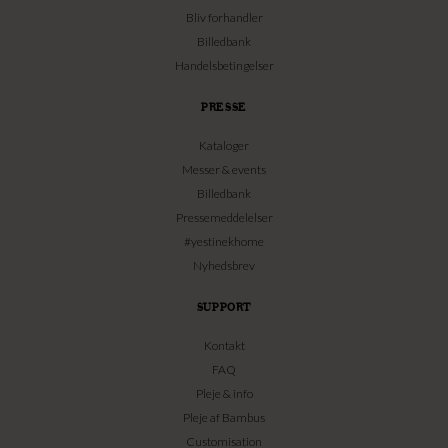
Bliv forhandler
Billedbank
Handelsbetingelser
PRESSE
Kataloger
Messer & events
Billedbank
Pressemeddelelser
#yestinekhome
Nyhedsbrev
SUPPORT
Kontakt
FAQ
Pleje & info
Pleje af Bambus
Customisation