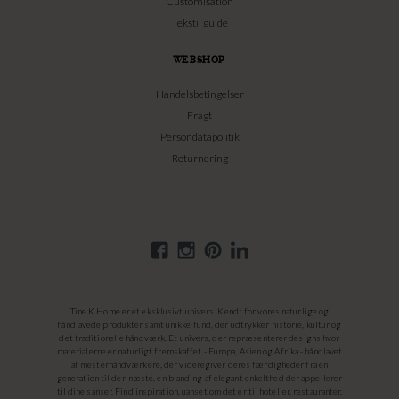
Customisation
Tekstil guide
WEBSHOP
Handelsbetingelser
Fragt
Persondatapolitik
Returnering
Tine K Home er et eksklusivt univers. Kendt for vores naturlige og
håndlavede produkter samt unikke fund, der udtrykker historie, kultur og
det traditionelle håndværk. Et univers, der repræsenterer designs hvor
materialerne er naturligt fremskaffet - Europa, Asien og Afrika - håndlavet
af mesterhåndværkere, der videregiver deres færdigheder fra en
generation til den næste, en blanding af elegant enkelthed der appellerer
til dine sanser. Find inspiration, uanset om det er til hoteller, restauranter,