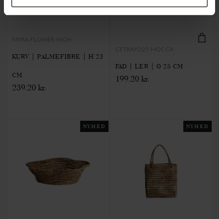
MYRA-FLOWER-HIGH
CETRAYO25-MOCCA
KURV | PALMEFIBRE | H 23
FAD | LER | Ø 25 CM
CM
199.20 kr.
239.20 kr.
NYHED
NYHED