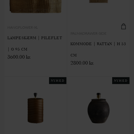
HANGFLOWER-XL
PALMADRAWER-SIDE
LAMPESKÆRM | PILEFLET
KOMMODE | RATTAN | H 53
| Ø 95 CM
CM
3600.00 kr.
2800.00 kr.
NYHED
NYHED