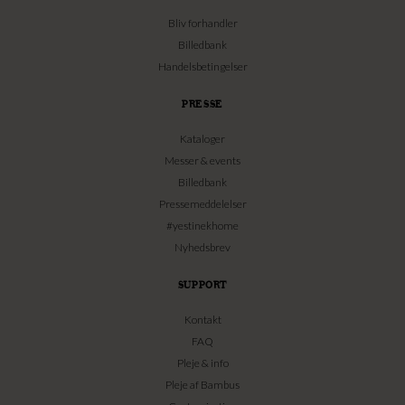
Bliv forhandler
Billedbank
Handelsbetingelser
PRESSE
Kataloger
Messer & events
Billedbank
Pressemeddelelser
#yestinekhome
Nyhedsbrev
SUPPORT
Kontakt
FAQ
Pleje & info
Pleje af Bambus