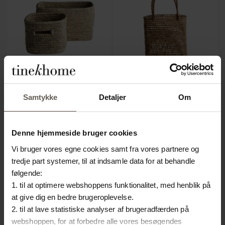
Samtykke
Detaljer
Om
DATE-BASKET2Z
BANU-BAG-L
KURVE | PALMEBLADE | 2
TASKE | PALMEFIBRE | L
399.20 kr.
Denne hjemmeside bruger cookies
STK
Vi bruger vores egne cookies samt fra vores partnere og
479.20 kr.
tredje part systemer, til at indsamle data for at behandle
følgende:
NYHED
NYHED
1. til at optimere webshoppens funktionalitet, med henblik på
at give dig en bedre brugeroplevelse.
2. til at lave statistiske analyser af brugeradfærden på
webshoppen, for at forbedre alle vores besøgendes