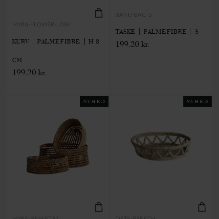
BANU-BAG-S
MYRA-FLOWER-LOW
TASKE | PALMEFIBRE | S
KURV | PALMEFIBRE | H 8
199.20 kr.
CM
199.20 kr.
NYHED
NYHED
MYRA-BASKET3Z
DATE-BREAD-L