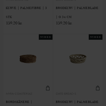
KURVE | PALMEFIBRE | 3
BRØDKURV | PALMEBLADE
STK
| Ø 34 CM
159.20 kr.
159.20 kr.
NYHED
NYHED
MYRA-COASTERS6Z
DATE-BREAD-S
BORDSKÅNERE |
BRØDKURV | PALMEBLADE