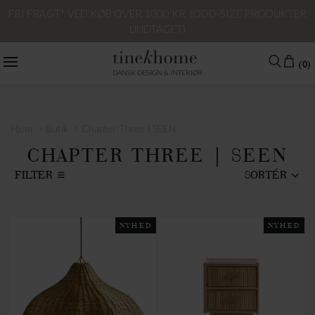
FRI FRAGT* VED KØB OVER 1000 KR. (ODD-SIZE PRODUKTER
UNDTAGET)
(0)
DANSK DESIGN & INTERIØR
›
›
Hjem
Butik
Chapter Three | SEEN
CHAPTER THREE | SEEN
FILTER
SORTÉR
NYHED
NYHED