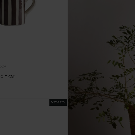
CCA
 Ø 7 CM
NYHED