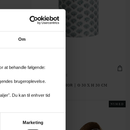
Om
or at behandle følgende:
ZARISHADE-M-SAGE
øgendes brugeroplevelse.
 25 CM
LAMPSKÆRM | HØR | Ø 30 X H 30 CM
719.20 kr.
jer". Du kan til enhver tid
NYHED
NYHED
Marketing