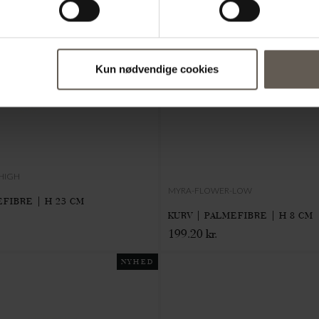
Kun nødvendige cookies
HIGH
MYRA-FLOWER-LOW
EFIBRE | H 23 CM
KURV | PALMEFIBRE | H 8 CM
199.20 kr.
NYHED