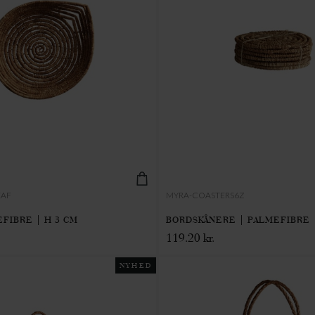
EAF
MYRA-COASTERS6Z
EFIBRE | H 3 CM
BORDSKÅNERE | PALMEFIBRE |
119.20 kr.
NYHED