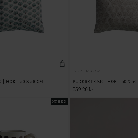
INDI50-MOCCA
| HØR | 50 X 50 CM
PUDEBETRÆK | HØR | 50 X 50
559.20 kr.
NYHED