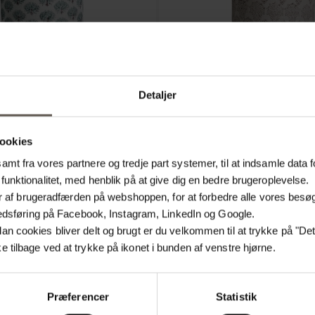
Detaljer
ookies
mt fra vores partnere og tredje part systemer, til at indsamle data f
funktionalitet, med henblik på at give dig en bedre brugeroplevelse.
AGE
INDISHADE-S-MOCCA
lyser af brugeradfærden på webshoppen, for at forbedre alle vores bes
 HØR | Ø 25 X H 25 CM
LAMPSKÆRM | HØR | Ø 25 X H
arkedsføring på Facebook, Instagram, LinkedIn og Google.
559.20 kr.
n cookies bliver delt og brugt er du velkommen til at trykke på "Detal
 tilbage ved at trykke på ikonet i bunden af venstre hjørne.
NYHED
Præferencer
Statistik