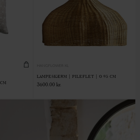
HANGFLOWER-XL
LAMPESKÆRM | PILEFLET | Ø 95 CM
 CM
3600.00 kr.