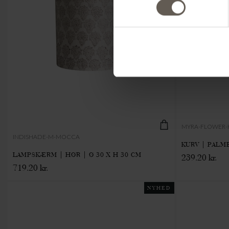
MYRA-FLOWER-
INDISHADE-M-MOCCA
KURV | PALM
LAMPSKÆRM | HØR | Ø 30 X H 30 CM
239.20 kr.
719.20 kr.
NYHED