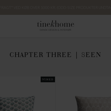
 FRAGT* VED KØB OVER 1000 KR. (ODD-SIZE PRODUKTER UNDTA
DANSK DESIGN & INTERIØR
CHAPTER THREE | SEEN
NYHED