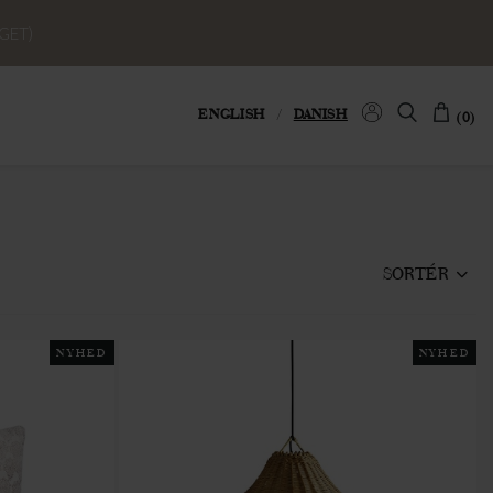
GET)
ENGLISH
/
DANISH
(0)
SORTÉR
NYHED
NYHED