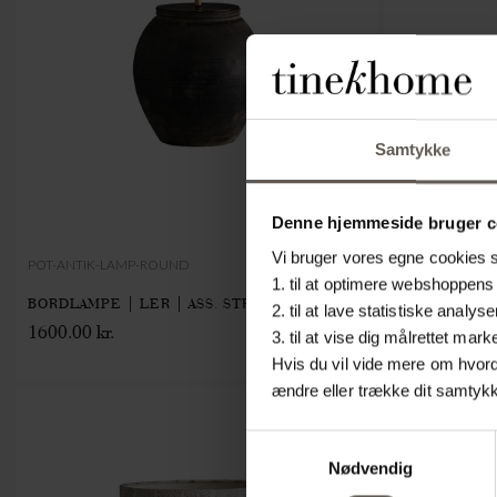
Samtykke
Denne hjemmeside bruger c
Vi bruger vores egne cookies sa
POT-ANTIK-LAMP-ROUND
1. til at optimere webshoppens 
ZARISHADE-S-S
BORDLAMPE | LER | ASS. STR.
2. til at lave statistiske ana
LAMPSKÆRM |
1600.00 kr.
3. til at vise dig målrettet m
559.20 kr.
Hvis du vil vide mere om hvorda
ændre eller trække dit samtykke
NYHED
Samtykkevalg
Nødvendig