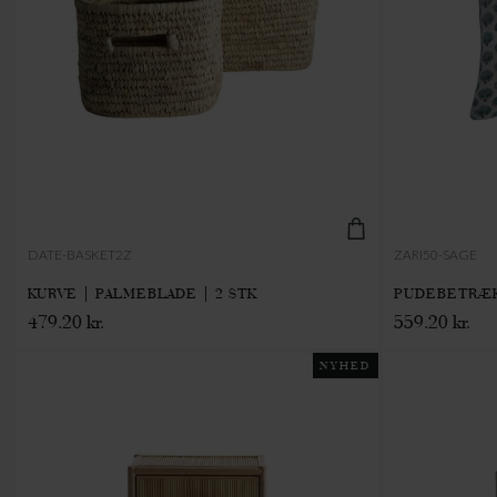
DATE-BASKET2Z
ZARI50-SAGE
KURVE | PALMEBLADE | 2 STK
PUDEBETRÆK 
479.20 kr.
559.20 kr.
NYHED