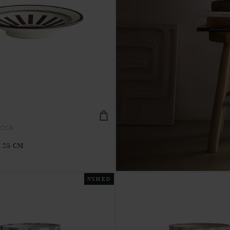
OCCA
Ø 25 CM
NYHED