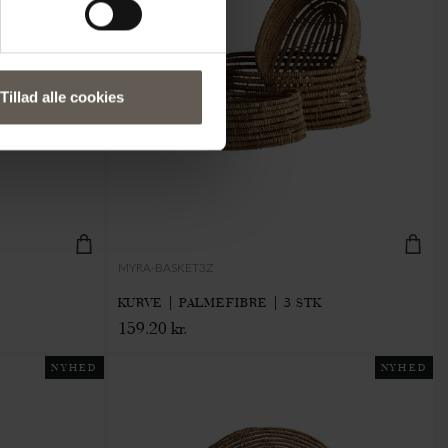
Tillad alle cookies
MYRA-BASKET3Z
KURVE | PALMEFIBRE | 3 STK
159.20 kr.
NYHED
NYHED