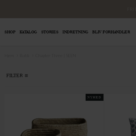
FRI
SHOP
KATALOG
STORIES
INDRETNING
BLIV FORHANDLER
›
›
Hjem
Butik
Chapter Three | SEEN
FILTER
NYHED