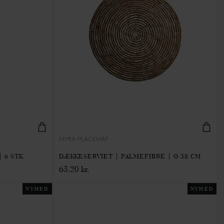
MYRA-PLACEMAT
 6 STK
DÆKKESERVIET | PALMEFIBRE | Ø 38 CM
63.20 kr.
NYHED
NYHED